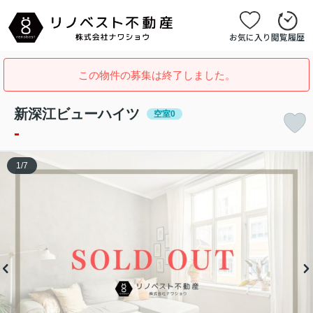
お気に入り
閲覧履歴
この物件の募集は終了しました。
新深江ビューハイツ
空室0
-
1
/
7