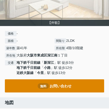
【外観】
-
価格
-
2LDK
面積
間取り
築41年
4階/10階建
築年数
所在階
大阪府
大阪市東成区
深江南
１丁目
所在地
地下鉄千日前線
「
新深江
」駅 徒歩3分
交通
地下鉄千日前線
「
小路
」駅 徒歩12分
近鉄大阪線
「
今里
」駅 徒歩13分
お問い合わせ
無料
地図