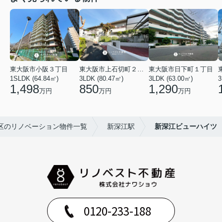
東大阪市小阪３丁目
東大阪市上石切町２丁目
東大阪市日下町１丁目
1SLDK (64.84㎡)
3LDK (80.47㎡)
3LDK (63.00㎡)
3
1,498
850
1,290
万円
万円
万円
区のリノベーション物件一覧
新深江駅
新深江ビューハイツ
0120-233-188