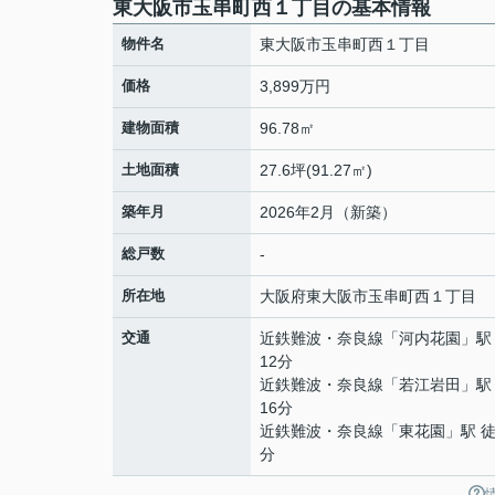
東大阪市玉串町西１丁目の基本情報
物件名
東大阪市玉串町西１丁目
価格
3,899万円
建物面積
96.78㎡
土地面積
27.6坪(91.27㎡)
築年月
2026年2月（新築）
総戸数
-
所在地
大阪府
東大阪市
玉串町西
１丁目
交通
近鉄難波・奈良線
「
河内花園
」駅
12分
近鉄難波・奈良線
「
若江岩田
」駅
16分
近鉄難波・奈良線
「
東花園
」駅 徒
分