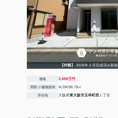
【外観】
2026年２月完成済み新
3,899万円
価格
4LDK/96.78㎡
間取り/建物面積
大阪府
東大阪市
玉串町西
１丁目
所在地