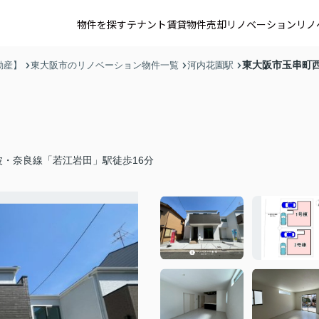
物件を探す
テナント賃貸
物件売却
リノベーション
リノ
東大阪市玉串町
動産】
東大阪市のリノベーション物件一覧
河内花園駅
波・奈良線「若江岩田」駅徒歩16分