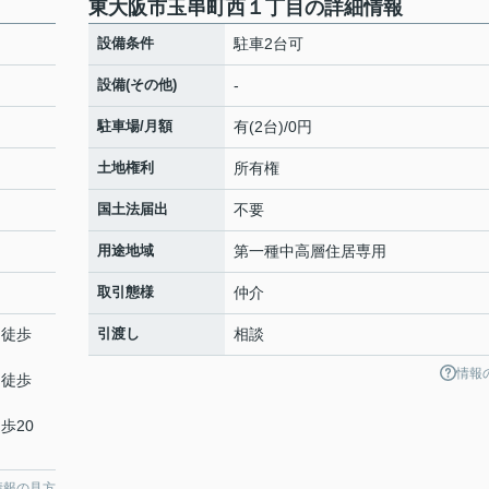
東大阪市玉串町西１丁目の詳細情報
設備条件
駐車2台可
設備(その他)
-
駐車場/月額
有(2台)/0円
土地権利
所有権
国土法届出
不要
用途地域
第一種中高層住居専用
取引態様
仲介
 徒歩
引渡し
相談
情報
 徒歩
歩20
情報の見方