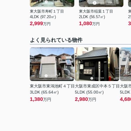
東大阪市寿町１丁目
東大阪市稲葉１丁目
4LDK (97.20㎡)
2LDK (56.57㎡)
2
2,999
1,080
3
万円
万円
よく見られている物件
東大阪市東鴻池町４丁目
大阪市東成区中本５丁目
大阪
3LDK (65.64㎡)
5LDK (55.00㎡)
5LDK 
1,380
2,980
4,68
万円
万円