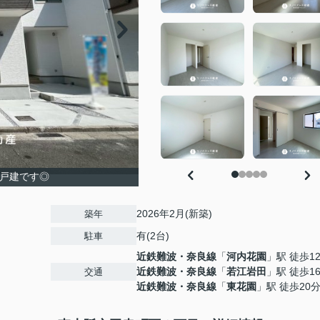
築戸建です◎
2026年2月(新築)
築年
有(2台)
駐車
近鉄難波・奈良線
「
河内花園
」駅 徒歩1
近鉄難波・奈良線
「
若江岩田
」駅 徒歩1
交通
近鉄難波・奈良線
「
東花園
」駅 徒歩20