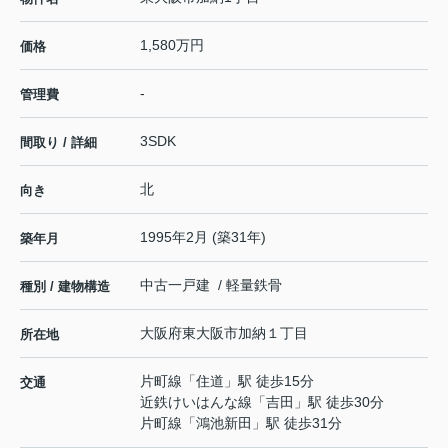
1,580万円
価格
-
管理費
3SDK
間取り / 詳細
北
向き
1995年2月 (築31年)
築年月
中古一戸建 / 軽量鉄骨
種別 / 建物構造
大阪府
東大阪市
加納
１丁目
所在地
片町線
「
住道
」駅 徒歩15分
交通
近鉄けいはんな線
「
吉田
」駅 徒歩30分
片町線
「
鴻池新田
」駅 徒歩31分