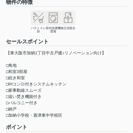
物件の特徴
バストイレ
室内洗濯機
独立洗面台
別
置場
セールスポイント
【東大阪市加納1丁目中古戸建♪リノベーション向け】
□角地
□和室3部屋
□続き和室
□IHコンロ付きシステムキッチン
□家事動線スムーズ
□追い焚き機能付き
□バルコニー付き
□納戸
□加納小学校・盾津東中学校区
ポイント