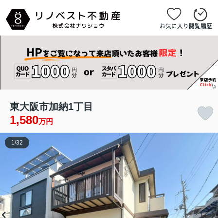
お気に入り
閲覧履歴
東大阪市加納1丁目
1,580
万円
1
/
32