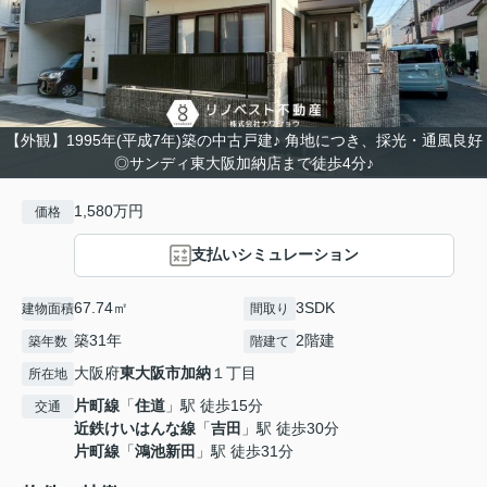
【外観】1995年(平成7年)築の中古戸建♪ 角地につき、採光・通風良好
◎サンディ東大阪加納店まで徒歩4分♪
1,580万円
価格
支払いシミュレーション
67.74㎡
3SDK
建物面積
間取り
築31年
2階建
築年数
階建て
大阪府
東大阪市
加納
１丁目
所在地
片町線
「
住道
」駅 徒歩15分
交通
近鉄けいはんな線
「
吉田
」駅 徒歩30分
片町線
「
鴻池新田
」駅 徒歩31分