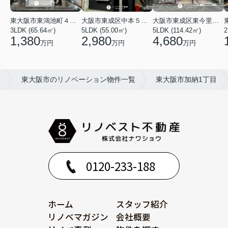
東大阪市東鴻池町４丁目
大阪市東成区中本５丁目
大阪市東成区東今里１丁目
3LDK (65.64㎡)
5LDK (55.00㎡)
5LDK (114.42㎡)
2
1,380
2,980
4,680
万円
万円
万円
】
東大阪市のリノベーション物件一覧
東大阪市加納1丁目
0120-233-188
ホーム
スタッフ紹介
リノベマガジン
会社概要