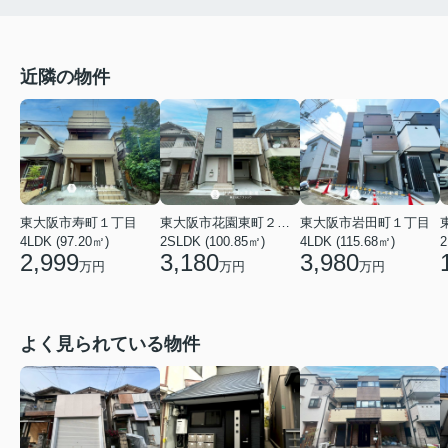
近隣の物件
東大阪市寿町１丁目
東大阪市花園東町２丁目
東大阪市岩田町１丁目
4LDK (97.20㎡)
2SLDK (100.85㎡)
4LDK (115.68㎡)
2
2,999
3,180
3,980
万円
万円
万円
よく見られている物件