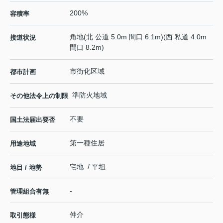
200%
容積率
角地(北 公道 5.0m 間口 6.1m)(西 私道 4.0m
接道状況
間口 8.2m)
市街化区域
都市計画
準防火地域
その他法令上の制限
不要
国土法届出要否
第一種住居
用途地域
宅地 / 平坦
地目 / 地勢
-
管理組合有無
仲介
取引態様