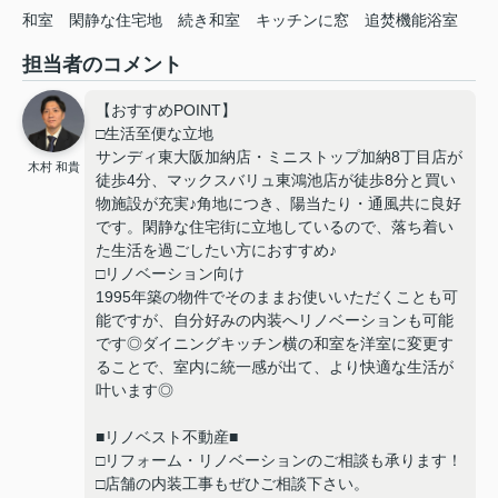
和室
閑静な住宅地
続き和室
キッチンに窓
追焚機能浴室
担当者のコメント
【おすすめPOINT】
□生活至便な立地
サンディ東大阪加納店・ミニストップ加納8丁目店が
木村 和貴
徒歩4分、マックスバリュ東鴻池店が徒歩8分と買い
物施設が充実♪角地につき、陽当たり・通風共に良好
です。閑静な住宅街に立地しているので、落ち着い
た生活を過ごしたい方におすすめ♪
□リノベーション向け
1995年築の物件でそのままお使いいただくことも可
能ですが、自分好みの内装へリノベーションも可能
です◎ダイニングキッチン横の和室を洋室に変更す
ることで、室内に統一感が出て、より快適な生活が
叶います◎
■リノベスト不動産■
□リフォーム・リノベーションのご相談も承ります！
□店舗の内装工事もぜひご相談下さい。