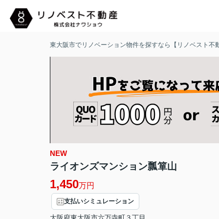
東大阪市でリノベーション物件を探すなら【リノベスト不
NEW
ライオンズマンション瓢箪山
1,450
万円
支払いシミュレーション
大阪府
東大阪市
六万寺町
３丁目