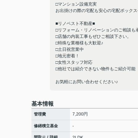
□マンション設備充実
お出掛けの際の宅配も安心の宅配ボックス
■リノベスト不動産■
□リフォーム・リノベーションのご相談も
□店舗の内装工事もぜひご相談下さい。
□特殊な業種様も大歓迎♪
□土日祝営業中
□地元密着！
□女性スタッフ対応
□他社では紹介できない物件もご紹介可能
お気軽にお問い合わせください♪
基本情報
7,200円
管理費
-
修繕積立基金
間取り / 詳細
2LDK