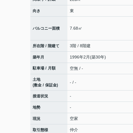
東
向き
7.68㎡
バルコニー面積
3階 / 8階建
所在階 / 階建て
1996年2月(築30年)
築年月
駐車場 / 月額
空無 / -
土地
- / -
(敷金 / 保証金)
-
接道状況
-
地勢
空家
現況
仲介
取引態様