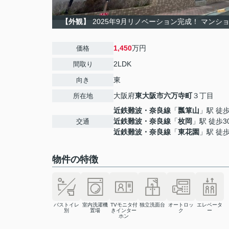
【外観】
2025年9月リノベーション完成！ マンシ
1,450
万円
価格
2LDK
間取り
東
向き
大阪府
東大阪市
六万寺町
３丁目
所在地
近鉄難波・奈良線
「
瓢箪山
」駅 徒歩
近鉄難波・奈良線
「
枚岡
」駅 徒歩3
交通
近鉄難波・奈良線
「
東花園
」駅 徒歩
物件の特徴
バストイレ
室内洗濯機
TVモニタ付
独立洗面台
オートロッ
エレベータ
別
置場
きインター
ク
ー
ホン