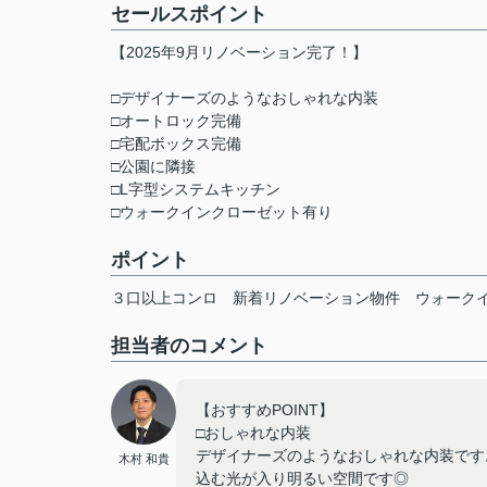
セールスポイント
【2025年9月リノベーション完了！】
□デザイナーズのようなおしゃれな内装
□オートロック完備
□宅配ボックス完備
□公園に隣接
□L字型システムキッチン
□ウォークインクローゼット有り
ポイント
３口以上コンロ
新着リノベーション物件
ウォーク
担当者のコメント
【おすすめPOINT】
□おしゃれな内装
デザイナーズのようなおしゃれな内装です
木村 和貴
込む光が入り明るい空間です◎