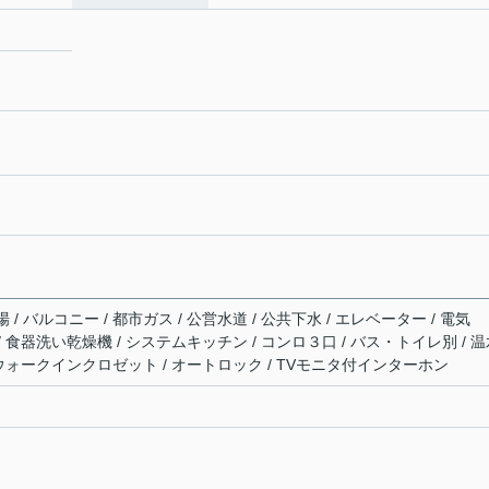
 バルコニー / 都市ガス / 公営水道 / 公共下水 / エレベーター / 電気
 / 食器洗い乾燥機 / システムキッチン / コンロ３口 / バス・トイレ別 / 
/ ウォークインクロゼット / オートロック / TVモニタ付インターホン