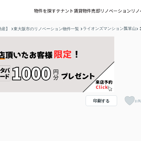
物件を探す
テナント賃貸
物件売却
リノベーション
リノ
ライオンズマンション瓢箪山
動産】
東大阪市のリノベーション物件一覧
印刷する
お気