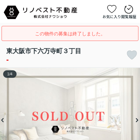
お気に入り
閲覧履歴
この物件の募集は終了しました。
東大阪市下六万寺町３丁目
-
1
/
4