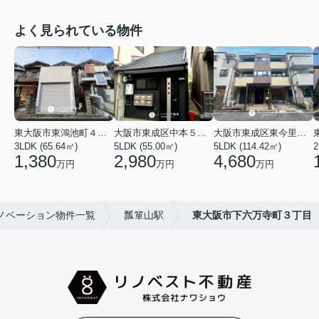
よく見られている物件
東大阪市東鴻池町４丁目
大阪市東成区中本５丁目
大阪市東成区東今里１丁目
3LDK (65.64㎡)
5LDK (55.00㎡)
5LDK (114.42㎡)
2
1,380
2,980
4,680
万円
万円
万円
ノベーション物件一覧
瓢箪山駅
東大阪市下六万寺町３丁目