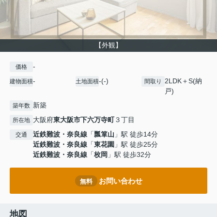
【外観】
-
価格
-
-(-)
2LDK＋S(納
建物面積
土地面積
間取り
戸)
新築
築年数
大阪府
東大阪市
下六万寺町
３丁目
所在地
近鉄難波・奈良線
「
瓢箪山
」駅 徒歩14分
交通
近鉄難波・奈良線
「
東花園
」駅 徒歩25分
近鉄難波・奈良線
「
枚岡
」駅 徒歩32分
お問い合わせ
無料
地図