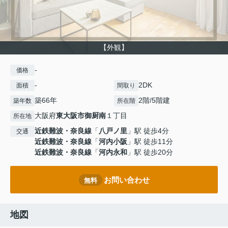
【外観】
-
価格
-
2DK
面積
間取り
築66年
2階/5階建
築年数
所在階
大阪府
東大阪市
御厨南
１丁目
所在地
近鉄難波・奈良線
「
八戸ノ里
」駅 徒歩4分
交通
近鉄難波・奈良線
「
河内小阪
」駅 徒歩11分
近鉄難波・奈良線
「
河内永和
」駅 徒歩20分
お問い合わせ
無料
地図