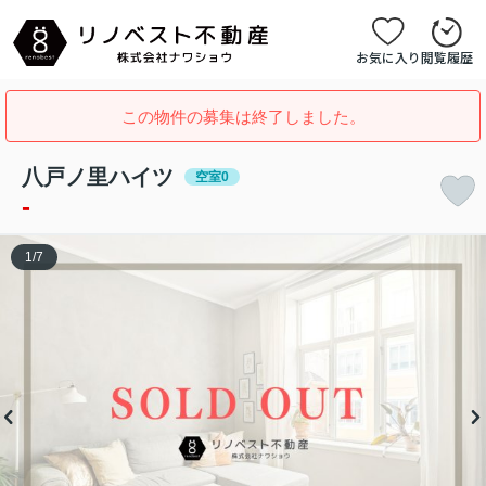
お気に入り
閲覧履歴
この物件の募集は終了しました。
八戸ノ里ハイツ
空室0
-
1
/
7