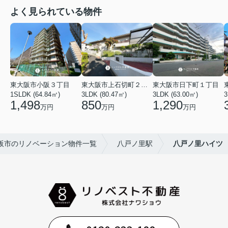
よく見られている物件
東大阪市小阪３丁目
東大阪市上石切町２丁目
東大阪市日下町１丁目
1SLDK (64.84㎡)
3LDK (80.47㎡)
3LDK (63.00㎡)
3
1,498
850
1,290
万円
万円
万円
阪市のリノベーション物件一覧
八戸ノ里駅
八戸ノ里ハイツ