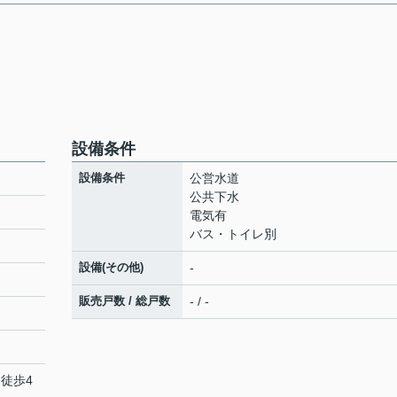
設備条件
設備条件
公営水道
公共下水
電気有
バス・トイレ別
設備(その他)
-
販売戸数 / 総戸数
- / -
 徒歩4