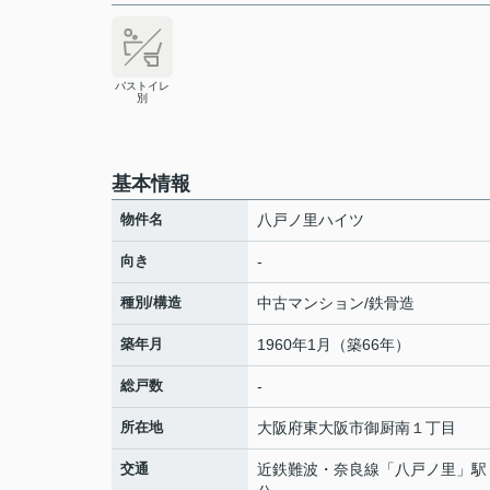
バストイレ
別
基本情報
物件名
八戸ノ里ハイツ
向き
-
種別/構造
中古マンション/鉄骨造
築年月
1960年1月（築66年）
総戸数
-
所在地
大阪府
東大阪市
御厨南
１丁目
交通
近鉄難波・奈良線
「
八戸ノ里
」駅