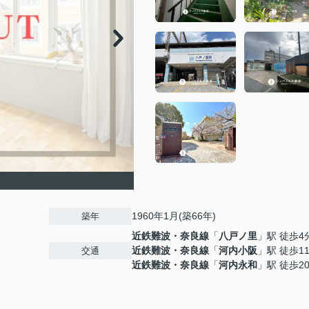
1960年1月(築66年)
築年
近鉄難波・奈良線
「
八戸ノ里
」駅 徒歩4
近鉄難波・奈良線
「
河内小阪
」駅 徒歩1
交通
近鉄難波・奈良線
「
河内永和
」駅 徒歩2