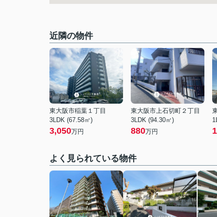
近隣の物件
東大阪市稲葉１丁目
東大阪市上石切町２丁目
3LDK (67.58㎡)
3LDK (94.30㎡)
1
3,050
880
1
万円
万円
よく見られている物件