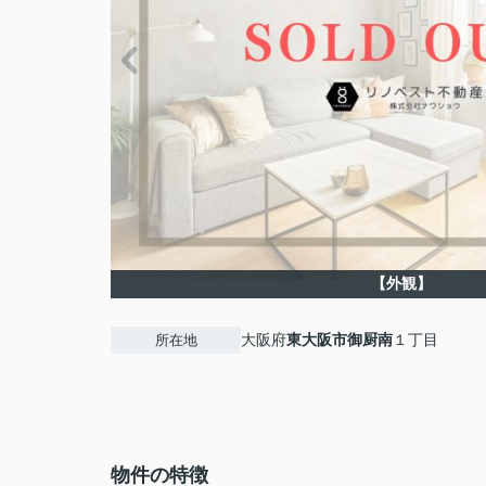
【外観】
大阪府
東大阪市
御厨南
１丁目
所在地
物件の特徴