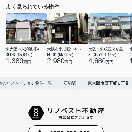
よく見られている物件
東大阪市東鴻池町４丁目
大阪市東成区中本５丁目
大阪市東成区東今里１丁目
3LDK (65.64㎡)
5LDK (55.00㎡)
5LDK (114.42㎡)
2
1,380
2,980
4,680
万円
万円
万円
市のリノベーション物件一覧
石切駅
東大阪市日下町１丁目