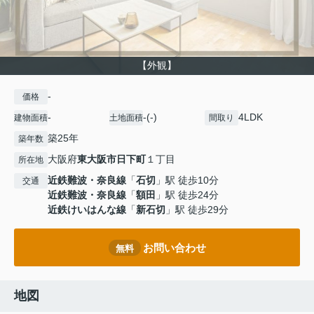
【外観】
-
価格
-
-(-)
4LDK
建物面積
土地面積
間取り
築25年
築年数
大阪府
東大阪市
日下町
１丁目
所在地
近鉄難波・奈良線
「
石切
」駅 徒歩10分
交通
近鉄難波・奈良線
「
額田
」駅 徒歩24分
近鉄けいはんな線
「
新石切
」駅 徒歩29分
お問い合わせ
無料
地図