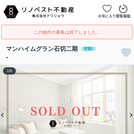
お気に入り
閲覧履歴
この物件の募集は終了しました。
マンハイムグラン石切二期
空室0
-
1
/
9