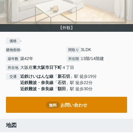
【外観】
-
価格
-
3LDK
建物面積
間取り
築42年
13階/14階建
築年数
所在階
大阪府
東大阪市
日下町
４丁目
所在地
近鉄けいはんな線
「
新石切
」駅 徒歩19分
交通
近鉄難波・奈良線
「
石切
」駅 徒歩22分
近鉄難波・奈良線
「
額田
」駅 徒歩30分
お問い合わせ
無料
地図