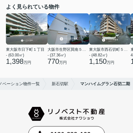
よく見られている物件
東大阪市日下町１丁目
大阪市生野区巽南５丁目
東大阪市西石切町５丁目
- (63.00㎡)
- (37.36㎡)
- (48.82㎡)
4
1,398
770
1,150
万円
万円
万円
ノベーション物件一覧
新石切駅
マンハイムグラン石切二期