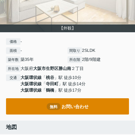
【外観】
-
価格
-
2SLDK
面積
間取り
築35年
2階/9階建
築年数
所在階
大阪府
大阪市生野区
勝山南
２丁目
所在地
大阪環状線
「
桃谷
」駅 徒歩10分
交通
大阪環状線
「
寺田町
」駅 徒歩14分
大阪環状線
「
鶴橋
」駅 徒歩17分
お問い合わせ
無料
地図