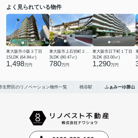
よく見られている物件
東大阪市小阪３丁目
東大阪市上石切町２丁目
東大阪市日下町１丁目
1SLDK (64.84㎡)
3LDK (80.47㎡)
3LDK (63.00㎡)
3
1,498
780
1,290
万円
万円
万円
市生野区のリノベーション物件一覧
桃谷駅
ふぁみーゆ勝山