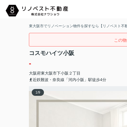
東大阪市でリノベーション物件を探すなら【リノベスト不
この物
コスモハイツ小阪
-
大阪府
東大阪市
下小阪
２丁目
近鉄難波・奈良線「河内小阪」駅徒歩4分
1
/
9