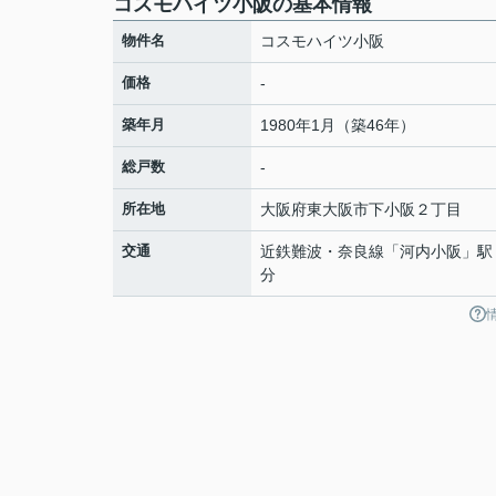
コスモハイツ小阪の基本情報
物件名
コスモハイツ小阪
価格
-
築年月
1980年1月（築46年）
総戸数
-
所在地
大阪府
東大阪市
下小阪
２丁目
交通
近鉄難波・奈良線
「
河内小阪
」駅
分