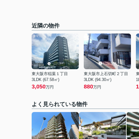
近隣の物件
東大阪市稲葉１丁目
東大阪市上石切町２丁目
3LDK (67.58㎡)
3LDK (94.30㎡)
1
3,050
880
1
万円
万円
よく見られている物件