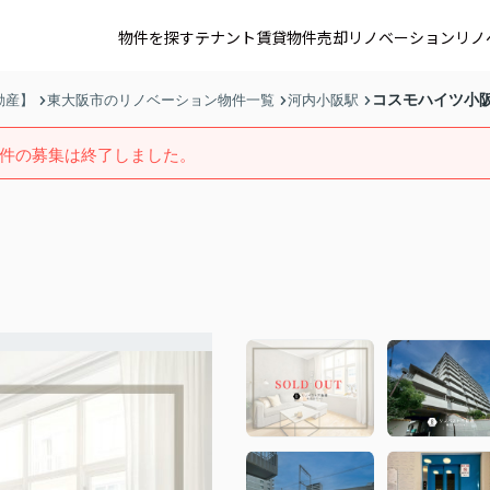
物件を探す
テナント賃貸
物件売却
リノベーション
リノ
コスモハイツ小
動産】
東大阪市のリノベーション物件一覧
河内小阪駅
件の募集は終了しました。