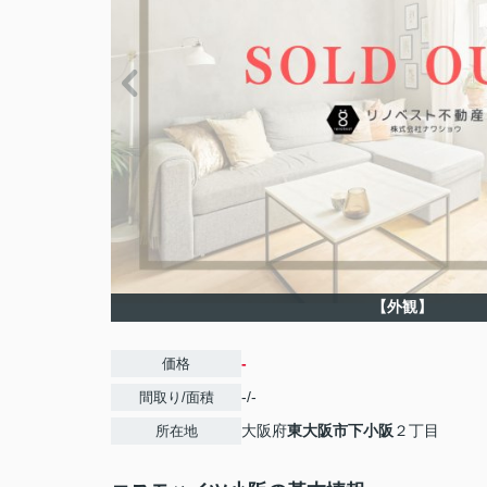
【外観】
-
価格
-/-
間取り/面積
大阪府
東大阪市
下小阪
２丁目
所在地