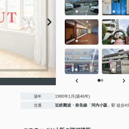
1980年1月(築46年)
築年
近鉄難波・奈良線
「
河内小阪
」駅 徒歩4
交通