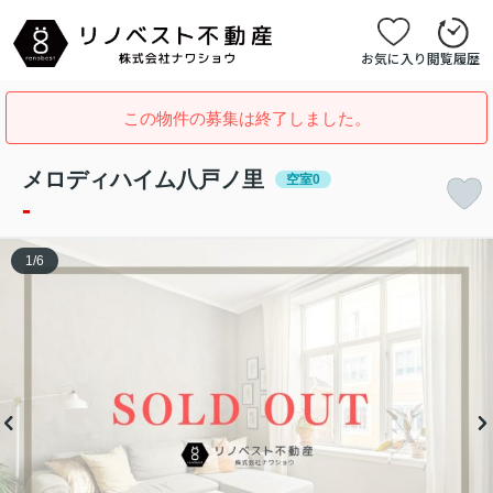
お気に入り
閲覧履歴
この物件の募集は終了しました。
メロディハイム八戸ノ里
空室0
-
1
/
6