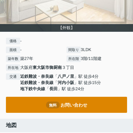
【外観】
-
価格
-
3LDK
面積
間取り
築27年
3階/11階建
築年数
所在階
大阪府
東大阪市
御厨南
３丁目
所在地
近鉄難波・奈良線
「
八戸ノ里
」駅 徒歩4分
交通
近鉄難波・奈良線
「
河内小阪
」駅 徒歩15分
地下鉄中央線
「
長田
」駅 徒歩24分
お問い合わせ
無料
地図