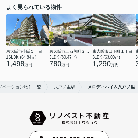
よく見られている物件
東大阪市小阪３丁目
東大阪市上石切町２丁目
東大阪市日下町１丁目
1SLDK (64.84㎡)
3LDK (80.47㎡)
3LDK (63.00㎡)
3
1,498
780
1,290
万円
万円
万円
ノベーション物件一覧
八戸ノ里駅
メロディハイム八戸ノ里