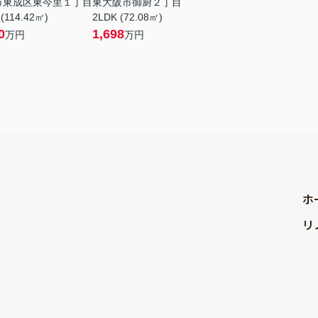
市東成区東今里１丁目
東大阪市御厨２丁目
(114.42㎡)
2LDK (72.08㎡)
0
1,698
万円
万円
ホ
リ