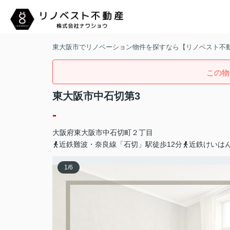
東大阪市でリノベーション物件を探すなら【リノベスト不
この物
東大阪市中石切第3
-
大阪府
東大阪市
中石切町
２丁目
近鉄難波・奈良線「石切」駅徒歩12分
近鉄けいは
1
/
6