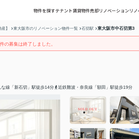
物件を探す
テナント賃貸
物件売却
リノベーション
リノ
東大阪市中石切第3
動産】
東大阪市のリノベーション物件一覧
石切駅
件の募集は終了しました。
んな線「新石切」駅徒歩14分
近鉄難波・奈良線「額田」駅徒歩19分