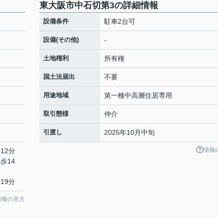
東大阪市中石切第3の詳細情報
設備条件
駐車2台可
設備(その他)
-
土地権利
所有権
国土法届出
不要
用途地域
第一種中高層住居専用
取引態様
仲介
引渡し
2025年10月中旬
情報
12分
歩14
19分
情報の見方