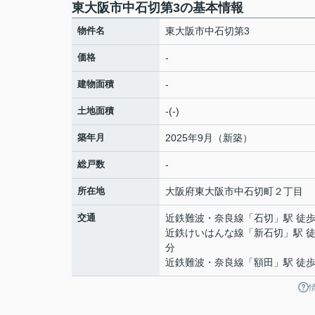
東大阪市中石切第3の基本情報
物件名
東大阪市中石切第3
価格
-
建物面積
-
土地面積
-(-)
築年月
2025年9月（新築）
総戸数
-
所在地
大阪府
東大阪市
中石切町
２丁目
交通
近鉄難波・奈良線
「
石切
」駅 徒歩
近鉄けいはんな線
「
新石切
」駅 徒
分
近鉄難波・奈良線
「
額田
」駅 徒歩