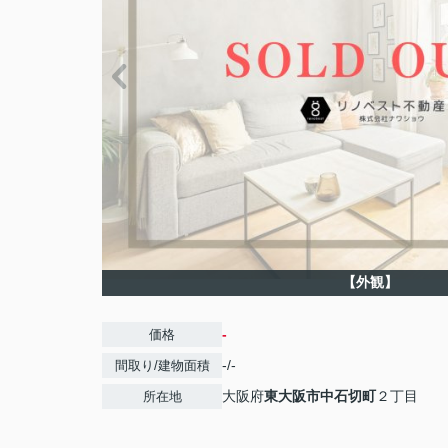
【外観】
-
価格
-/-
間取り/建物面積
大阪府
東大阪市
中石切町
２丁目
所在地