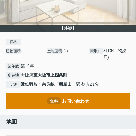
【外観】
-
価格
-
-(-)
3LDK＋S(納
建物面積
土地面積
間取り
戸)
築16年
築年数
大阪府
東大阪市
上四条町
所在地
近鉄難波・奈良線
「
瓢箪山
」駅 徒歩21分
交通
お問い合わせ
無料
地図