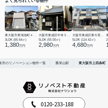
よく見られている物件
東大阪市東鴻池町４丁目
大阪市東成区中本５丁目
大阪市東成区東今里１丁目
3LDK (65.64㎡)
5LDK (55.00㎡)
5LDK (114.42㎡)
2
1,380
2,980
4,680
万円
万円
万円
阪市のリノベーション物件一覧
瓢箪山駅
東大阪市上四条町
0120-233-188