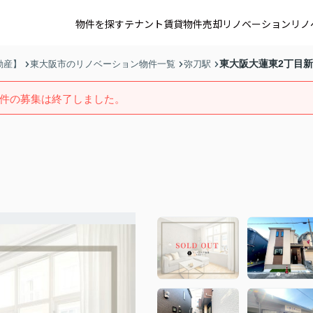
物件を探す
テナント賃貸
物件売却
リノベーション
リノ
東大阪大蓮東2丁目
動産】
東大阪市のリノベーション物件一覧
弥刀駅
件の募集は終了しました。