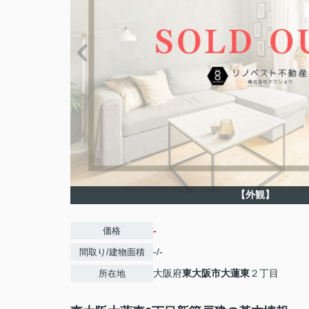
【外観】
-
価格
-/-
間取り/建物面積
大阪府
東大阪市
大蓮東
２丁目
所在地