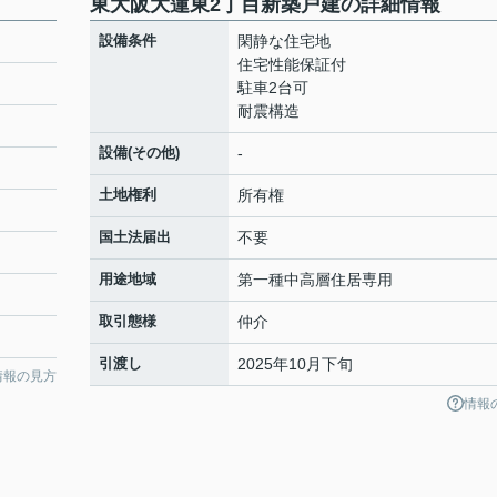
東大阪大蓮東2丁目新築戸建の詳細情報
設備条件
閑静な住宅地
住宅性能保証付
駐車2台可
耐震構造
設備(その他)
-
土地権利
所有権
国土法届出
不要
用途地域
第一種中高層住居専用
取引態様
仲介
引渡し
2025年10月下旬
情報の見方
情報