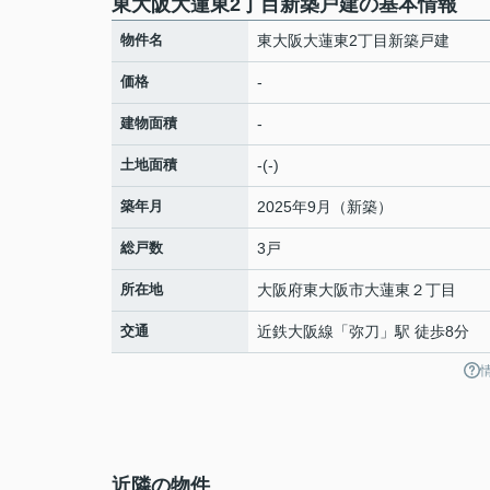
東大阪大蓮東2丁目新築戸建の基本情報
物件名
東大阪大蓮東2丁目新築戸建
価格
-
建物面積
-
土地面積
-(-)
築年月
2025年9月（新築）
総戸数
3戸
所在地
大阪府
東大阪市
大蓮東
２丁目
交通
近鉄大阪線
「
弥刀
」駅 徒歩8分
近隣の物件