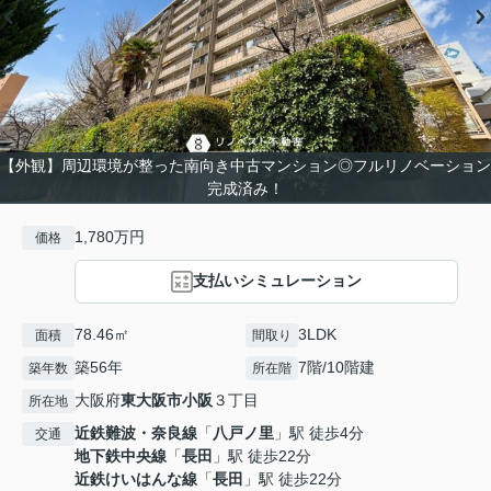
【外観】周辺環境が整った南向き中古マンション◎フルリノベーション
完成済み！
1,780万円
価格
支払いシミュレーション
78.46㎡
3LDK
面積
間取り
築56年
7階/10階建
築年数
所在階
大阪府
東大阪市
小阪
３丁目
所在地
近鉄難波・奈良線
「
八戸ノ里
」駅 徒歩4分
交通
地下鉄中央線
「
長田
」駅 徒歩22分
近鉄けいはんな線
「
長田
」駅 徒歩22分