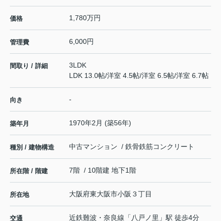
1,780万円
価格
6,000円
管理費
3LDK
間取り / 詳細
LDK 13.0帖
/
洋室 4.5帖
/
洋室 6.5帖
/
洋室 6.7帖
-
向き
1970年2月 (築56年)
築年月
中古マンション / 鉄骨鉄筋コンクリート
種別 / 建物構造
7階 / 10階建 地下1階
所在階 / 階建
大阪府
東大阪市
小阪
３丁目
所在地
近鉄難波・奈良線
「
八戸ノ里
」駅 徒歩4分
交通