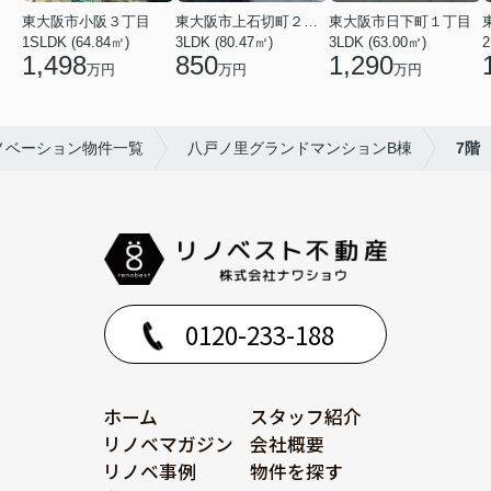
東大阪市小阪３丁目
東大阪市上石切町２丁目
東大阪市日下町１丁目
1SLDK (64.84㎡)
3LDK (80.47㎡)
3LDK (63.00㎡)
2
1,498
850
1,290
万円
万円
万円
ノベーション物件一覧
八戸ノ里グランドマンションB棟
7階
0120-233-188
ホーム
スタッフ紹介
リノベマガジン
会社概要
リノベ事例
物件を探す