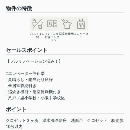
物件の特徴
バストイレ
TVモニタ
浴室乾燥機
エレベータ
別
付きインタ
ー
ーホン
セールスポイント
【フルリノベーション済み！】
□エレべーター停止階
□見晴らし・陽当たり良好
□全居室収納付き
□追炊き機能・浴室乾燥機付き
□八戸ノ里小学校・小阪中学校区
ポイント
クロゼット３ヶ所
温水洗浄便座
洗面台
クロゼット
駅徒歩
10分以内