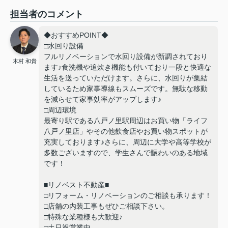
担当者のコメント
◆おすすめPOINT◆
□水回り設備
フルリノベーションで水回り設備が新調されており
木村 和貴
ます♪食洗機や追炊き機能も付いており一段と快適な
生活を送っていただけます。さらに、水回りが集結
しているため家事導線もスムーズです。無駄な移動
を減らせて家事効率がアップします♪
□周辺環境
最寄り駅である八戸ノ里駅周辺はお買い物「ライフ
八戸ノ里店」やその他飲食店やお買い物スポットが
充実しております♪さらに、周辺に大学や高等学校が
多数ございますので、学生さんで賑わいのある地域
です！
■リノベスト不動産■
□リフォーム・リノベーションのご相談も承ります！
□店舗の内装工事もぜひご相談下さい。
□特殊な業種様も大歓迎♪
□土日祝営業中