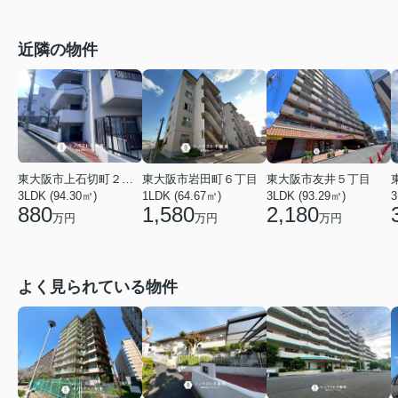
近隣の物件
東大阪市上石切町２丁目
東大阪市岩田町６丁目
東大阪市友井５丁目
3LDK (94.30㎡)
1LDK (64.67㎡)
3LDK (93.29㎡)
3
880
1,580
2,180
万円
万円
万円
よく見られている物件