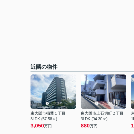
近隣の物件
東大阪市稲葉１丁目
東大阪市上石切町２丁目
3LDK (67.58㎡)
3LDK (94.30㎡)
1
3,050
880
1
万円
万円