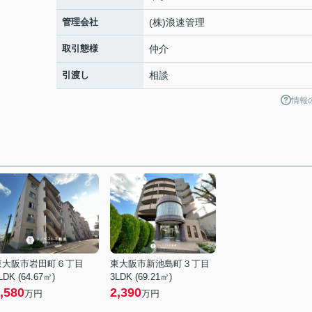
管理会社
(株)浪速管理
取引態様
仲介
引渡し
相談
情報
東大阪市岩田町６丁目
東大阪市新池島町３丁目
LDK (64.67㎡)
3LDK (69.21㎡)
,580
2,390
万円
万円