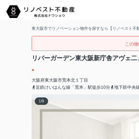
東大阪市でリノベーション物件を探すなら【リノベスト不
この物
リバーガーデン東大阪新庁舎アヴェ二
-
大阪府
東大阪市
荒本北
１丁目
近鉄けいはんな線「荒本」駅徒歩10分
地下鉄中央線
1
/
9