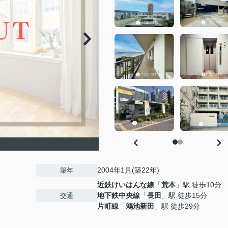
2004年1月(築22年)
築年
近鉄けいはんな線
「
荒本
」駅 徒歩10分
地下鉄中央線
「
長田
」駅 徒歩15分
交通
片町線
「
鴻池新田
」駅 徒歩29分