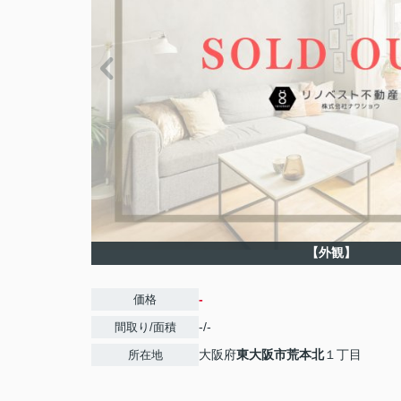
【外観】
-
価格
-/-
間取り/面積
大阪府
東大阪市
荒本北
１丁目
所在地