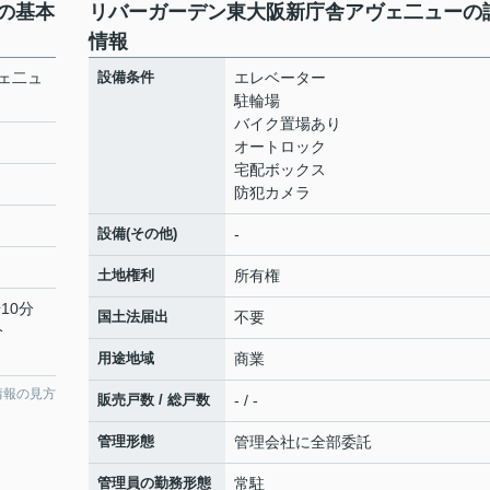
の基本
リバーガーデン東大阪新庁舎アヴェ二ューの
情報
ェ二ュ
設備条件
エレベーター
駐輪場
バイク置場あり
オートロック
宅配ボックス
防犯カメラ
設備(その他)
-
土地権利
所有権
10分
国土法届出
不要
分
用途地域
商業
情報の見方
販売戸数 / 総戸数
- / -
管理形態
管理会社に全部委託
管理員の勤務形態
常駐