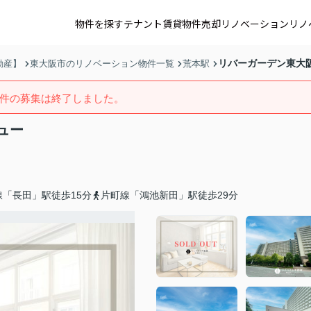
物件を探す
テナント賃貸
物件売却
リノベーション
リノ
リバーガーデン東大
動産】
東大阪市のリノベーション物件一覧
荒本駅
件の募集は終了しました。
ュー
「長田」駅徒歩15分
片町線「鴻池新田」駅徒歩29分