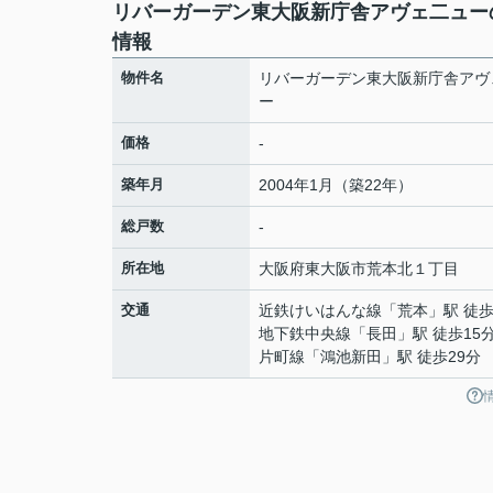
リバーガーデン東大阪新庁舎アヴェ二ュー
情報
物件名
リバーガーデン東大阪新庁舎アヴ
ー
価格
-
築年月
2004年1月（築22年）
総戸数
-
所在地
大阪府
東大阪市
荒本北
１丁目
交通
近鉄けいはんな線
「
荒本
」駅 徒歩
地下鉄中央線
「
長田
」駅 徒歩15
片町線
「
鴻池新田
」駅 徒歩29分