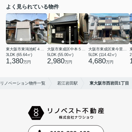
よく見られている物件
東大阪市東鴻池町４丁目
大阪市東成区中本５丁目
大阪市東成区東今里１丁目
3LDK (65.64㎡)
5LDK (55.00㎡)
5LDK (114.42㎡)
2
1,380
2,980
4,680
万円
万円
万円
リノベーション物件一覧
若江岩田駅
東大阪市西岩田1丁目