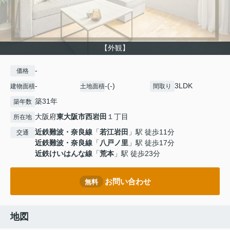
【外観】
-
価格
-
-(-)
3LDK
建物面積
土地面積
間取り
築31年
築年数
大阪府
東大阪市
西岩田
１丁目
所在地
近鉄難波・奈良線
「
若江岩田
」駅 徒歩11分
交通
近鉄難波・奈良線
「
八戸ノ里
」駅 徒歩17分
近鉄けいはんな線
「
荒本
」駅 徒歩23分
お問い合わせ
無料
地図