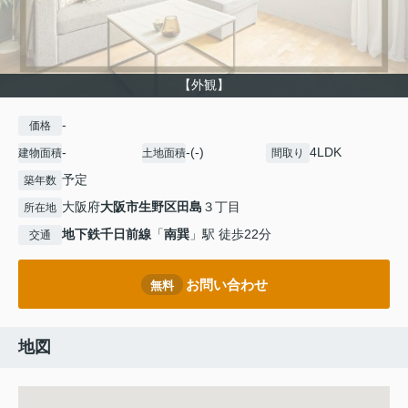
【外観】
-
価格
-
-(-)
4LDK
建物面積
土地面積
間取り
予定
築年数
大阪府
大阪市生野区
田島
３丁目
所在地
地下鉄千日前線
「
南巽
」駅 徒歩22分
交通
お問い合わせ
無料
地図