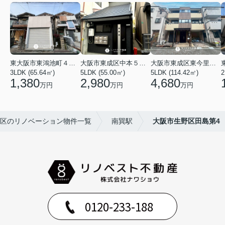
東大阪市東鴻池町４丁目
大阪市東成区中本５丁目
大阪市東成区東今里１丁目
3LDK (65.64㎡)
5LDK (55.00㎡)
5LDK (114.42㎡)
2
1,380
2,980
4,680
万円
万円
万円
区のリノベーション物件一覧
南巽駅
大阪市生野区田島第4
0120-233-188