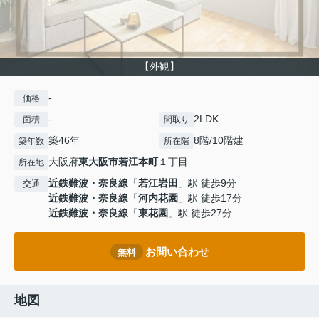
【外観】
-
価格
-
2LDK
面積
間取り
築46年
8階/10階建
築年数
所在階
大阪府
東大阪市
若江本町
１丁目
所在地
近鉄難波・奈良線
「
若江岩田
」駅 徒歩9分
交通
近鉄難波・奈良線
「
河内花園
」駅 徒歩17分
近鉄難波・奈良線
「
東花園
」駅 徒歩27分
お問い合わせ
無料
地図