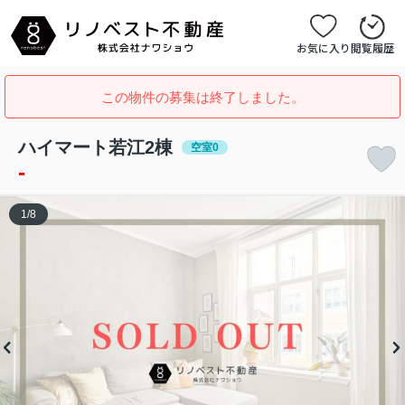
お気に入り
閲覧履歴
この物件の募集は終了しました。
ハイマート若江2棟
空室0
-
1
/
8