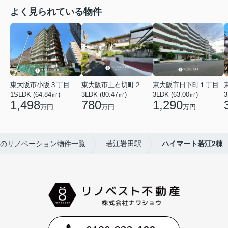
よく見られている物件
東大阪市小阪３丁目
東大阪市上石切町２丁目
東大阪市日下町１丁目
1SLDK (64.84㎡)
3LDK (80.47㎡)
3LDK (63.00㎡)
3
1,498
780
1,290
万円
万円
万円
のリノベーション物件一覧
若江岩田駅
ハイマート若江2棟