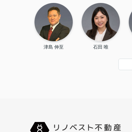
津島 伸至
石田 唯