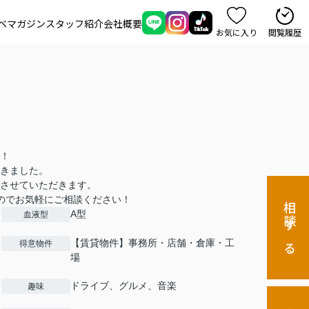
ベマガジン
スタッフ紹介
会社概要
お気に入り
閲覧履歴
！
きました。
させていただきます。
のでお気軽にご相談ください！
相談する
A型
血液型
【賃貸物件】事務所・店舗・倉庫・工
得意物件
場
ドライブ、グルメ、音楽
趣味