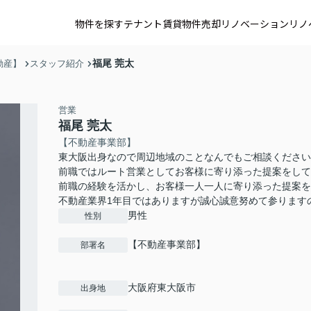
物件を探す
テナント賃貸
物件売却
リノベーション
リノ
福尾 莞太
動産】
スタッフ紹介
営業
福尾 莞太
【不動産事業部】
東大阪出身なので周辺地域のことなんでもご相談ください
前職ではルート営業としてお客様に寄り添った提案をして
前職の経験を活かし、お客様一人一人に寄り添った提案を
不動産業界1年目ではありますが誠心誠意努めて参ります
男性
性別
【不動産事業部】
部署名
大阪府東大阪市
出身地