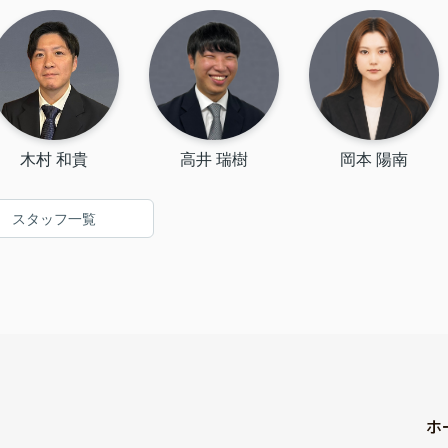
木村 和貴
高井 瑞樹
岡本 陽南
スタッフ一覧
ホ