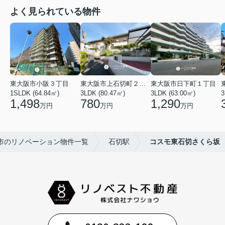
よく見られている物件
東大阪市小阪３丁目
東大阪市上石切町２丁目
東大阪市日下町１丁目
1SLDK (64.84㎡)
3LDK (80.47㎡)
3LDK (63.00㎡)
3
1,498
780
1,290
万円
万円
万円
市のリノベーション物件一覧
石切駅
コスモ東石切さくら坂