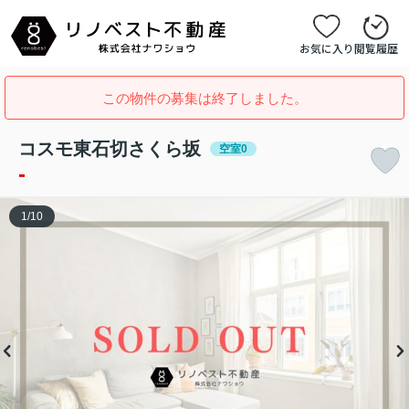
お気に入り
閲覧履歴
この物件の募集は終了しました。
コスモ東石切さくら坂
空室0
-
1
/
10