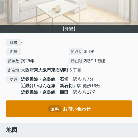
【外観】
-
価格
-
3LDK
面積
間取り
築29年
2階/11階建
築年数
所在階
大阪府
東大阪市
東石切町
５丁目
所在地
近鉄難波・奈良線
「
石切
」駅 徒歩7分
交通
近鉄けいはんな線
「
新石切
」駅 徒歩16分
近鉄難波・奈良線
「
額田
」駅 徒歩17分
お問い合わせ
無料
地図