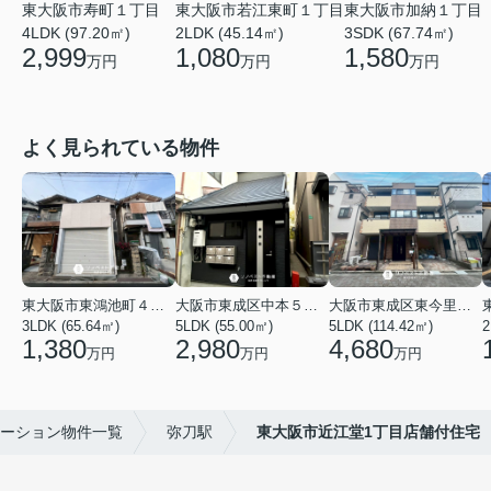
東大阪市寿町１丁目
東大阪市若江東町１丁目
東大阪市加納１丁目
4LDK (97.20㎡)
2LDK (45.14㎡)
3SDK (67.74㎡)
2,999
1,080
1,580
万円
万円
万円
よく見られている物件
東大阪市東鴻池町４丁目
大阪市東成区中本５丁目
大阪市東成区東今里１丁目
3LDK (65.64㎡)
5LDK (55.00㎡)
5LDK (114.42㎡)
2
1,380
2,980
4,680
万円
万円
万円
ーション物件一覧
弥刀駅
東大阪市近江堂1丁目店舗付住宅