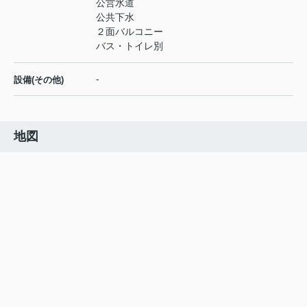
公営水道
公共下水
２面バルコニー
バス・トイレ別
-
設備(その他)
地図