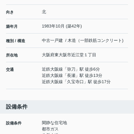
北
向き
1983年10月 (築42年)
築年月
中古一戸建 / 木造（一部鉄筋コンクリート)
種別 / 構造
大阪府
東大阪市
近江堂
１丁目
所在地
近鉄大阪線
「
弥刀
」駅 徒歩6分
交通
近鉄大阪線
「
長瀬
」駅 徒歩13分
近鉄大阪線
「
久宝寺口
」駅 徒歩17分
設備条件
閑静な住宅地
設備条件
都市ガス