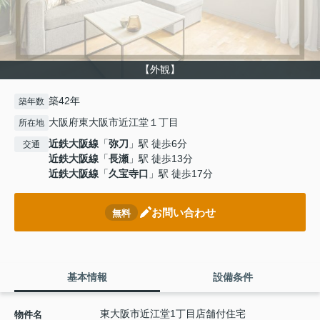
【外観】
築42年
築年数
大阪府東大阪市近江堂１丁目
所在地
近鉄大阪線
「
弥刀
」駅 徒歩6分
交通
近鉄大阪線
「
長瀬
」駅 徒歩13分
近鉄大阪線
「
久宝寺口
」駅 徒歩17分
お問い合わせ
無料
基本情報
設備条件
東大阪市近江堂1丁目店舗付住宅
物件名