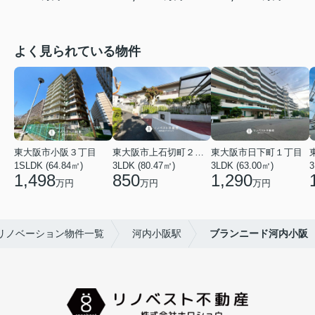
よく見られている物件
東大阪市小阪３丁目
東大阪市上石切町２丁目
東大阪市日下町１丁目
1SLDK (64.84㎡)
3LDK (80.47㎡)
3LDK (63.00㎡)
3
1,498
850
1,290
万円
万円
万円
リノベーション物件一覧
河内小阪駅
ブランニード河内小阪