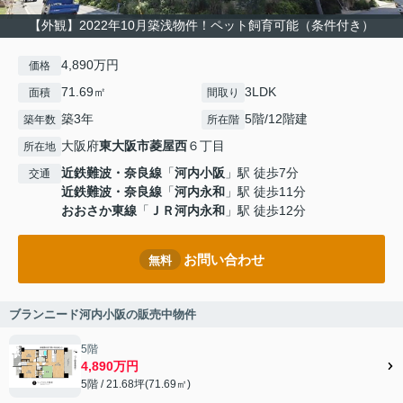
【外観】2022年10月築浅物件！ペット飼育可能（条件付き）
4,890万円
価格
71.69㎡
3LDK
面積
間取り
築3年
5階/12階建
築年数
所在階
大阪府
東大阪市
菱屋西
６丁目
所在地
近鉄難波・奈良線
「
河内小阪
」駅 徒歩7分
交通
近鉄難波・奈良線
「
河内永和
」駅 徒歩11分
おおさか東線
「
ＪＲ河内永和
」駅 徒歩12分
お問い合わせ
無料
ブランニード河内小阪の販売中物件
5階
4,890万円
5階 / 21.68坪(71.69㎡)