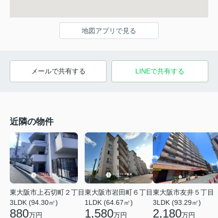
地図アプリで見る
メールで共有する
LINEで共有する
近隣の物件
東大阪市上石切町２丁目
東大阪市岩田町６丁目
東大阪市友井５丁目
3LDK (94.30㎡)
1LDK (64.67㎡)
3LDK (93.29㎡)
880
1,580
2,180
万円
万円
万円