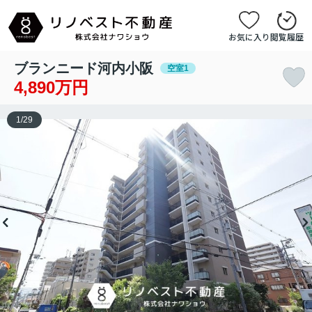
お気に入り
閲覧履歴
ブランニード河内小阪
空室1
4,890万円
1
/
29