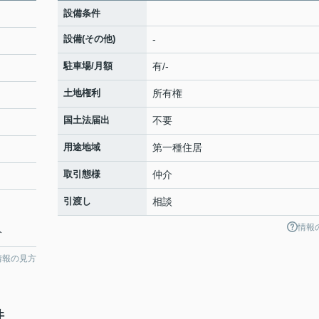
設備条件
設備(その他)
-
駐車場/月額
有/-
土地権利
所有権
国土法届出
不要
用途地域
第一種住居
取引態様
仲介
引渡し
相談
情報
分
情報の見方
件