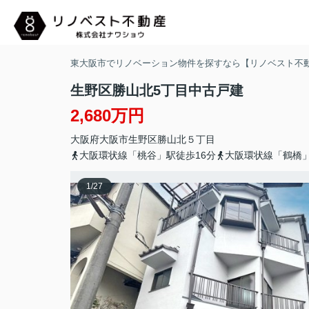
東大阪市でリノベーション物件を探すなら【リノベスト不
生野区勝山北5丁目中古戸建
2,680万円
大阪府
大阪市生野区
勝山北
５丁目
大阪環状線「桃谷」駅徒歩16分
大阪環状線「鶴橋」
1
/
27