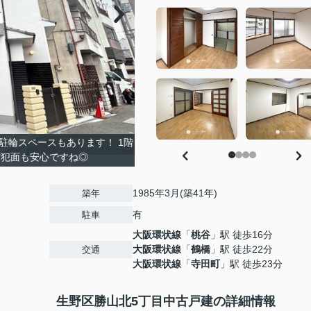
駐輪スペースもあります！ 1階
防犯面も安心ですね◎
1985年3月(築41年)
築年
有
駐車
大阪環状線
「
桃谷
」駅 徒歩16分
大阪環状線
「
鶴橋
」駅 徒歩22分
交通
大阪環状線
「
寺田町
」駅 徒歩23分
生野区勝山北5丁目中古戸建の詳細情報