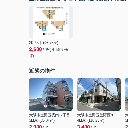
29.27坪 (96.78㎡)
2,680
万円(91.56万円/
坪)
近隣の物件
大阪市生野区巽南５丁目
大阪市生野区生野西１丁目
3LDK (86.04㎡)
4LDK (110.23㎡)
3
2,980
3,480
2
万円
万円