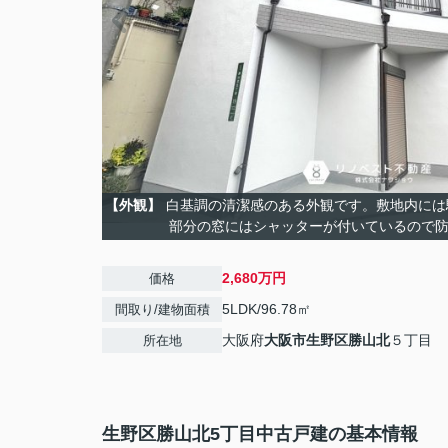
【外観】
白基調の清潔感のある外観です。敷地内には
部分の窓にはシャッターが付いているので
2,680万円
価格
5LDK/96.78㎡
間取り/建物面積
大阪府
大阪市生野区
勝山北
５丁目
所在地
生野区勝山北5丁目中古戸建の基本情報