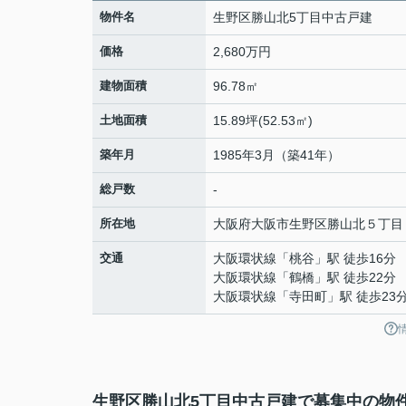
物件名
生野区勝山北5丁目中古戸建
価格
2,680万円
建物面積
96.78㎡
土地面積
15.89坪(52.53㎡)
築年月
1985年3月（築41年）
総戸数
-
所在地
大阪府
大阪市生野区
勝山北
５丁目
交通
大阪環状線
「
桃谷
」駅 徒歩16分
大阪環状線
「
鶴橋
」駅 徒歩22分
大阪環状線
「
寺田町
」駅 徒歩23
生野区勝山北5丁目中古戸建で募集中の物