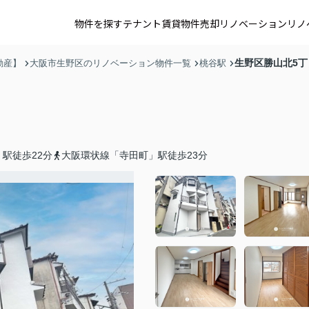
物件を探す
テナント賃貸
物件売却
リノベーション
リノ
生野区勝山北5
動産】
大阪市生野区のリノベーション物件一覧
桃谷駅
駅徒歩22分
大阪環状線「寺田町」駅徒歩23分