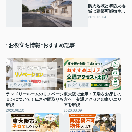
防火地域と準防火地
域は建築可能物件に
は、それぞれどんな
2026.05.04
条件がある？
”お役立ち情報”おすすめ記事
お役立ち情報
お役立ち情報
ランドリールームのリノベーシ
東大阪で倉庫・工場をお探しの
ョンについて！広さや間取りも
方へ｜交通アクセスの良いエリ
解説
アを解説
2026.08.10
2026.08.09