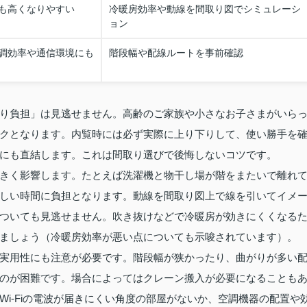
も高くなりやすい
冷暖房効率や動線を間取り図でシミュレーシ
ョン
調効率や通信環境にも
階段幅や配線ルートを事前確認
り負担」は見逃せません。高齢のご家族や小さなお子さまがいら
クとなります。内覧時には必ず実際に上り下りして、使い勝手を
にも直結します。これは間取り選びで後悔しないコツです。
きく影響します。たとえば洗濯機と物干し場が階をまたいで離れ
しい時間に負担となります。動線を間取り図上で線を引いてイメ
ついても見逃せません。吹き抜けなどで冷暖房が効きにくくなる
ましょう（冷暖房効率が悪い点についても示唆されています）。
実用性にも注意が必要です。階段幅が狭かったり、曲がりが多い
のが困難です。場合によってはクレーン搬入が必要になることも
i‑Fiの電波が届きにくい角度の部屋がないか、空調機器の配置や