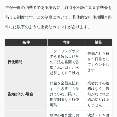
主が一般の消費者である場合に、取引を冷静に見直す機会を
与える制度です。この制度において、具体的な行使期間と条
件には以下のような重要なポイントがあります。
条件
内容
補足
「クーリングオフ
告知された日
できる旨およびそ
を１日目とし
行使期間
の方法を書面で告
てカウントし
知された日」から
ます
起算して８日以内
代金を全額支払わ
業者にその義
ず、引き渡しも受
務はなく、告
告知がない場合
けていない限り、
知がなければ
期間制限なく行使
締め切りはあ
可能
りません
物件の引き渡しお
決済・引き渡