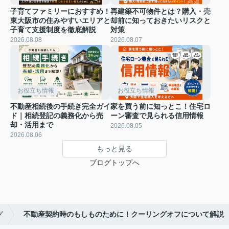
子育てファミリーにおすすめ！
再建築不可物件とは？購入・売
東大阪市の住みやすいエリアと
却前に知っておきたいリスクと
子育て支援制度を徹底解説
対策
2026.08.08
2026.08.07
お役立ち情報
お役立ち情報
不動産相続後の手続き完全ガイ
家を買う前に知っとこ！住宅ロ
ド｜相続登記の義務化から売
ーン審査で見られる信用情報
却・活用まで
2026.08.05
2026.08.06
もっと見る
ブログトップへ
グ
不動産契約時のもしものために！クーリングオフについて解説