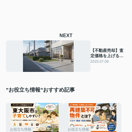
NEXT
【不動産売却】査
定価格を上げる方
法は？ポイントや
2025.07.09
注意点も解説
”お役立ち情報”おすすめ記事
お役立ち情報
お役立ち情報