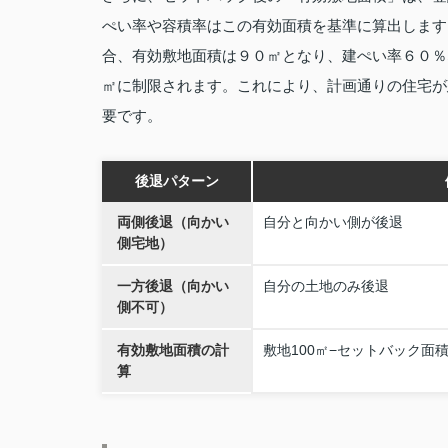
ぺい率や容積率はこの有効面積を基準に算出します
合、有効敷地面積は９０㎡となり、建ぺい率６０％
㎡に制限されます。これにより、計画通りの住宅が
要です。
後退パターン
両側後退（向かい
自分と向かい側が後退
側宅地）
一方後退（向かい
自分の土地のみ後退
側不可）
有効敷地面積の計
敷地100㎡−セットバック面積
算