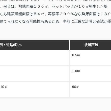
。例えば、敷地面積１００㎡、セットバックが１０㎡発生した場
なら建築可能面積は５４㎡、容積率２００％なら延床面積は１８
建てられなくなる可能性もあるため、事前に正確な計算と確認が
例：道路幅3m
後退距離
0.5m
1.0m
10㎡
90㎡