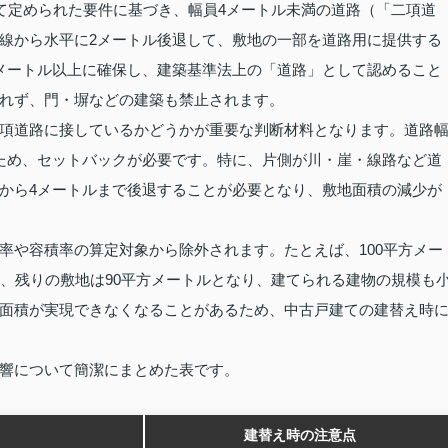
って定められた要件に基づき、幅員4メートル未満の道路（「二項道
線から水平に2メートル後退して、敷地の一部を道路用に提供する
メートル以上に確保し、建築基準法上の「道路」として認めること
れず、門・塀などの建築も禁止されます。
項道路に接しているかどうかが重要な判断材料となります。道路
ため、セットバックが必要です。特に、片側が川・崖・線路など道
から4メートルまで後退することが必要となり、敷地面積の減少が
率や容積率の算定対象から除外されます。たとえば、100平方メー
と、残りの敷地は90平方メートルとなり、建てられる建物の規模も
面積が実現できなくなることがあるため、中古戸建ての建替え時
響について簡潔にまとめた表です。
建替え時の注意点