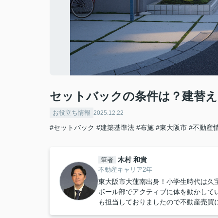
セットバックの条件は？建替え
お役立ち情報
2025.12.22
#セットバック
#建築基準法
#布施
#東大阪市
#不動産
木村 和貴
筆者
不動産キャリア2年
東大阪市大蓮南出身！小学生時代は久宝
ボール部でアクティブに体を動かして
も担当しておりましたので不動産売買