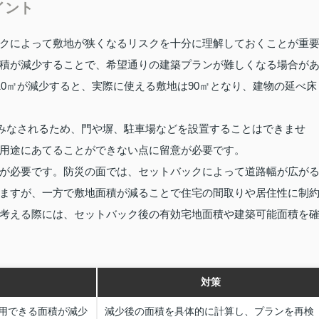
イント
クによって敷地が狭くなるリスクを十分に理解しておくことが重
積が減少することで、希望通りの建築プランが難しくなる場合が
10㎡が減少すると、実際に使える敷地は90㎡となり、建物の延べ床
とみなされるため、門や塀、駐車場などを設置することはできませ
用途にあてることができない点に留意が必要です。
が必要です。防災の面では、セットバックによって道路幅が広が
ますが、一方で敷地面積が減ることで住宅の間取りや居住性に制
考える際には、セットバック後の有効宅地面積や建築可能面積を
対策
用できる面積が減少
減少後の面積を具体的に計算し、プランを再検