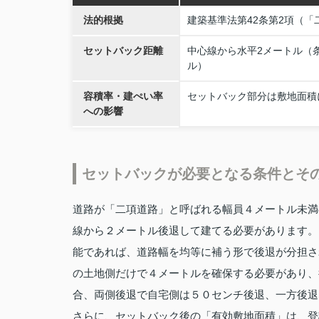
法的根拠
建築基準法第42条第2項（「
セットバック距離
中心線から水平2メートル（
ル）
容積率・建ぺい率
セットバック部分は敷地面積
への影響
セットバックが必要となる条件とそ
道路が「二項道路」と呼ばれる幅員４メートル未満
線から２メートル後退して建てる必要があります。
能であれば、道路幅を均等に補う形で後退が分担さ
の土地側だけで４メートルを確保する必要があり、
合、両側後退で自宅側は５０センチ後退、一方後退
さらに、セットバック後の「有効敷地面積」は、登