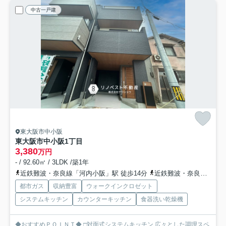
中古一戸建
東大阪市中小阪
東大阪市中小阪1丁目
3,380
万円
- / 92.60㎡ / 3LDK /築1年
近鉄難波・奈良線「河内小阪」駅 徒歩14分
近鉄難波・奈良線「八戸ノ里」駅 徒歩15分
都市ガス
収納豊富
ウォークインクロゼット
システムキッチン
カウンターキッチン
食器洗い乾燥機
◆おすすめＰＯＩＮＴ◆ □対面式システムキッチン 広々とした調理スペ