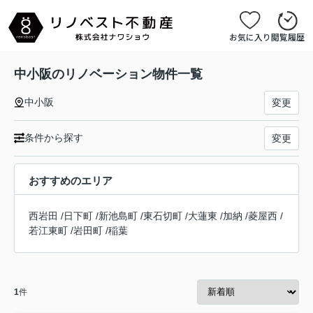
お気に入り
閲覧履歴
中小阪のリノベーション物件一覧
中小阪
変更
条件から探す
変更
おすすめのエリア
西岩田
/
日下町
/
新池島町
/
東石切町
/
大蓮東
/
加納
/
菱屋西
/
若江東町
/
岩田町
/
稲葉
1
件