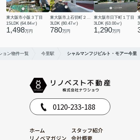
東大阪市小阪３丁目
東大阪市上石切町２丁目
東大阪市日下町１丁目
1SLDK (64.84㎡)
3LDK (80.47㎡)
3LDK (63.00㎡)
3
1,498
780
1,290
万円
万円
万円
ション物件一覧
今里駅
シャルマンフジビルト・モアー今里
0120-233-188
ホーム
スタッフ紹介
リノベマガジン
会社概要