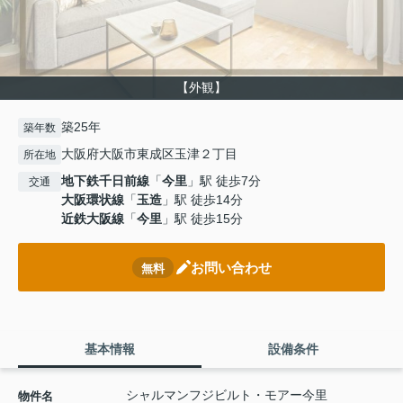
【外観】
築25年
築年数
大阪府大阪市東成区玉津２丁目
所在地
地下鉄千日前線
「
今里
」駅 徒歩7分
交通
大阪環状線
「
玉造
」駅 徒歩14分
近鉄大阪線
「
今里
」駅 徒歩15分
お問い合わせ
無料
基本情報
設備条件
シャルマンフジビルト・モアー今里
物件名