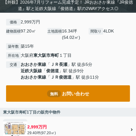
【外観】2026年7月リフォーム完成予定！ JRおおさか東線『JR俊徳
道』駅と近鉄大阪線『俊徳道』駅の2WAYアクセス◎
2,999万円
価格
97.20㎡
16.34坪
4LDK
建物面積
土地面積
間取り
(54.02㎡)
築15年
築年数
大阪府
東大阪市
寿町
１丁目
所在地
おおさか東線
「
ＪＲ長瀬
」駅 徒歩5分
交通
近鉄大阪線
「
俊徳道
」駅 徒歩9分
おおさか東線
「
ＪＲ俊徳道
」駅 徒歩11分
お問い合わせ
無料
東大阪市寿町1丁目の販売中物件
2,999万円
29.40坪(97.20㎡)