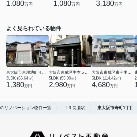
1,080
1,080
3,180
万円
万円
万円
よく見られている物件
東大阪市東鴻池町４丁目
大阪市東成区中本５丁目
大阪市東成区東今里１丁目
3LDK (65.64㎡)
5LDK (55.00㎡)
5LDK (114.42㎡)
2
1,380
2,980
4,680
万円
万円
万円
のリノベーション物件一覧
ＪＲ長瀬駅
東大阪市寿町1丁目