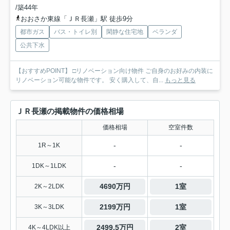
/築44年
おおさか東線「ＪＲ長瀬」駅 徒歩9分
都市ガス
バス・トイレ別
閑静な住宅地
ベランダ
公共下水
【おすすめPOINT】 □リノベーション向け物件 ご自身のお好みの内装に
リノベーション可能な物件です。 安く購入して、自...
もっと見る
ＪＲ長瀬の掲載物件の価格相場
価格相場
空室件数
-
-
1R～1K
-
-
1DK～1LDK
4690万円
1室
2K～2LDK
2199万円
1室
3K～3LDK
2499.5万円
2室
4K～4LDK以上