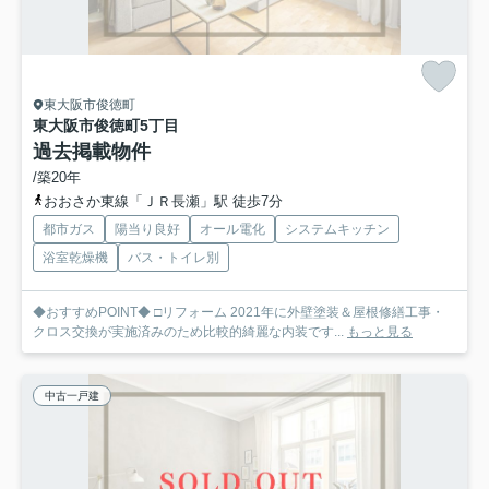
東大阪市俊徳町
東大阪市俊徳町5丁目
過去掲載物件
/築20年
おおさか東線「ＪＲ長瀬」駅 徒歩7分
都市ガス
陽当り良好
オール電化
システムキッチン
浴室乾燥機
バス・トイレ別
◆おすすめPOINT◆ □リフォーム 2021年に外壁塗装＆屋根修繕工事・
クロス交換が実施済みのため比較的綺麗な内装です...
もっと見る
中古一戸建