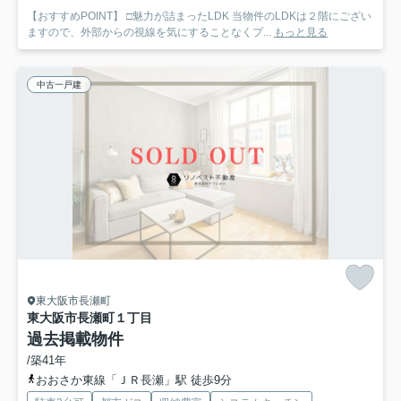
【おすすめPOINT】 □魅力が詰まったLDK 当物件のLDKは２階にござい
ますので、外部からの視線を気にすることなくプ...
もっと見る
中古一戸建
東大阪市長瀬町
東大阪市長瀬町１丁目
過去掲載物件
/築41年
おおさか東線「ＪＲ長瀬」駅 徒歩9分