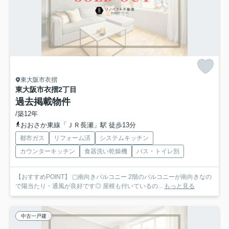
東大阪市衣摺
東大阪市衣摺2丁目
過去掲載物件
/築12年
おおさか東線「ＪＲ長瀬」駅 徒歩13分
都市ガス
リフォーム済
システムキッチン
カウンターキッチン
食器洗い乾燥機
バス・トイレ別
【おすすめPOINT】 ▢南向きバルコニー 2階のバルコニーが南向きなの
で陽当たり・通風が良好です◎ 屋根も付いているの...
もっと見る
中古一戸建