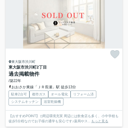
東大阪市渋川町
東大阪市渋川町2丁目
過去掲載物件
/築22年
おおさか東線「ＪＲ長瀬」駅 徒歩13分
駐車2台可
都市ガス
オール電化
リフォーム済
システムキッチン
浴室乾燥機
【おすすめPOINT】 □周辺環境充実 周辺には飲食店も多く、小中学校も
徒歩5分程なのでお子様の通学も安心です♪薬局やス...
もっと見る