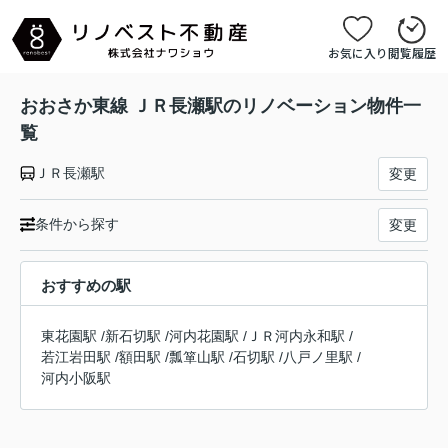
お気に入り
閲覧履歴
おおさか東線 ＪＲ長瀬駅のリノベーション物件一
覧
ＪＲ長瀬駅
変更
条件から探す
変更
おすすめの駅
東花園駅
/
新石切駅
/
河内花園駅
/
ＪＲ河内永和駅
/
若江岩田駅
/
額田駅
/
瓢箪山駅
/
石切駅
/
八戸ノ里駅
/
河内小阪駅