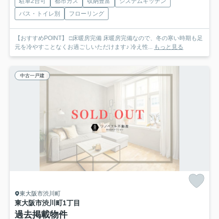
駐車2台可
都市ガス
収納豊富
システムキッチン
バス・トイレ別
フローリング
【おすすめPOINT】 □床暖房完備 床暖房完備なので、冬の寒い時期も足
元を冷やすことなくお過ごしいただけます♪ 冷え性...
もっと見る
中古一戸建
東大阪市渋川町
東大阪市渋川町1丁目
過去掲載物件