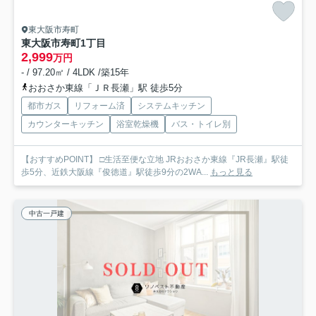
東大阪市寿町
東大阪市寿町1丁目
2,999
万円
- / 97.20㎡ / 4LDK /築15年
おおさか東線「ＪＲ長瀬」駅 徒歩5分
都市ガス
リフォーム済
システムキッチン
カウンターキッチン
浴室乾燥機
バス・トイレ別
【おすすめPOINT】 □生活至便な立地 JRおおさか東線『JR長瀬』駅徒
歩5分、近鉄大阪線『俊徳道』駅徒歩9分の2WA...
もっと見る
中古一戸建