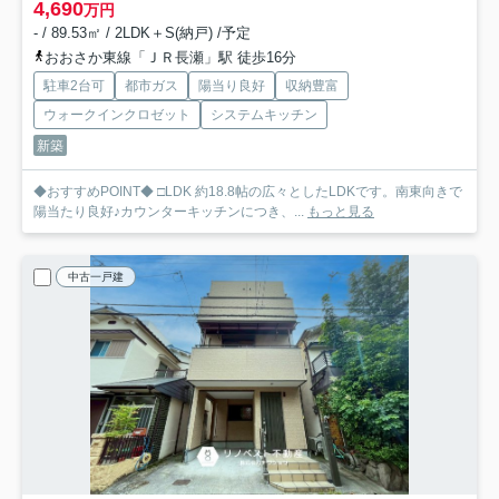
4,690
万円
- / 89.53㎡ / 2LDK＋S(納戸) /予定
おおさか東線「ＪＲ長瀬」駅 徒歩16分
駐車2台可
都市ガス
陽当り良好
収納豊富
ウォークインクロゼット
システムキッチン
新築
◆おすすめPOINT◆ □LDK 約18.8帖の広々としたLDKです。南東向きで
陽当たり良好♪カウンターキッチンにつき、...
もっと見る
中古一戸建