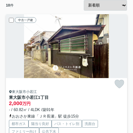
10
件
中古一戸建
東大阪市小若江
東大阪市小若江1丁目
2,000
万円
- / 60.82㎡ / 4LDK /築91年
おおさか東線「ＪＲ長瀬」駅 徒歩15分
都市ガス
陽当り良好
バス・トイレ別
洗面台
ファミリー向け
公共下水