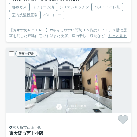
都市ガス
リフォーム済
システムキッチン
バス・トイレ別
室内洗濯機置場
バルコニー
【おすすめＰＯＩＮＴ】 □暮らしやすい間取り ２階にＬＤＫ、３階に居
室を配した戸建住宅です◎また洗濯、室内干し、収納など...
もっと見る
新築一戸建
東大阪市西上小阪
東大阪市西上小阪