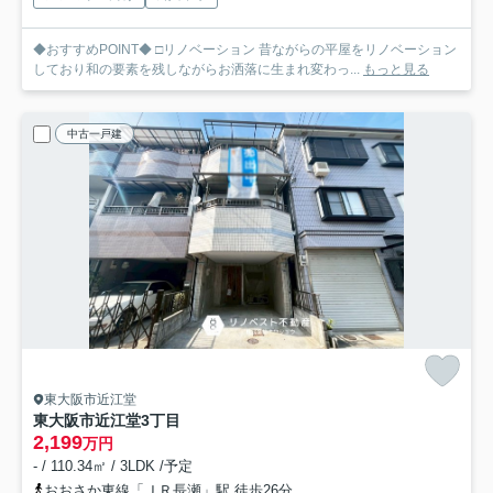
◆おすすめPOINT◆ □リノベーション 昔ながらの平屋をリノベーション
しており和の要素を残しながらお洒落に生まれ変わっ...
もっと見る
中古一戸建
東大阪市近江堂
東大阪市近江堂3丁目
2,199
万円
- / 110.34㎡ / 3LDK /予定
おおさか東線「ＪＲ長瀬」駅 徒歩26分