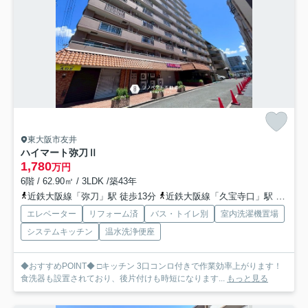
東大阪市友井
ハイマート弥刀Ⅱ
1,780
万円
6階 / 62.90㎡ / 3LDK /築43年
近鉄大阪線「弥刀」駅 徒歩13分
近鉄大阪線「久宝寺口」駅 徒歩17分
エレベーター
リフォーム済
バス・トイレ別
室内洗濯機置場
システムキッチン
温水洗浄便座
◆おすすめPOINT◆ □キッチン 3口コンロ付きで作業効率上がります！
食洗器も設置されており、後片付けも時短になります...
もっと見る