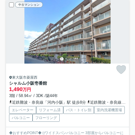
中古マンション
東大阪市菱屋西
シャルム小阪壱番館
1,490
万円
3階 / 58.94㎡ / 3DK /築44年
近鉄難波・奈良線「河内小阪」駅 徒歩8分
近鉄難波・奈良線「河内永和」駅 徒歩12分
エレベーター
リフォーム済
バス・トイレ別
室内洗濯機置場
バルコニー
フローリング
◆おすすめPOINT◆ □ワイドスパンバルコニー 3部屋からバルコニーに