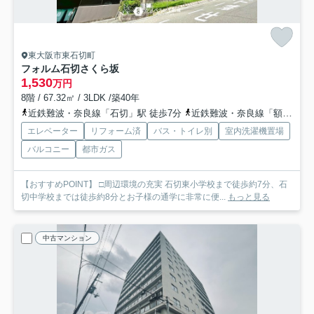
東大阪市東石切町
フォルム石切さくら坂
1,530
万円
8階 / 67.32㎡ / 3LDK /築40年
近鉄難波・奈良線「石切」駅 徒歩7分
近鉄難波・奈良線「額田」駅 徒歩17分
エレベーター
リフォーム済
バス・トイレ別
室内洗濯機置場
バルコニー
都市ガス
【おすすめPOINT】 □周辺環境の充実 石切東小学校まで徒歩約7分、石
切中学校までは徒歩約8分とお子様の通学に非常に便...
もっと見る
中古マンション