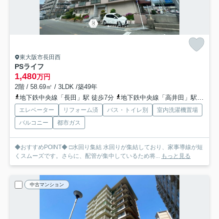
東大阪市長田西
PSライフ
1,480
万円
2階 / 58.69㎡ / 3LDK /築49年
地下鉄中央線「長田」駅 徒歩7分
地下鉄中央線「高井田」駅 徒歩18分
エレベーター
リフォーム済
バス・トイレ別
室内洗濯機置場
バルコニー
都市ガス
◆おすすめPOINT◆ □水回り集結 水回りが集結しており、家事導線が短
くスムーズです。さらに、配管が集中しているため将...
もっと見る
中古マンション