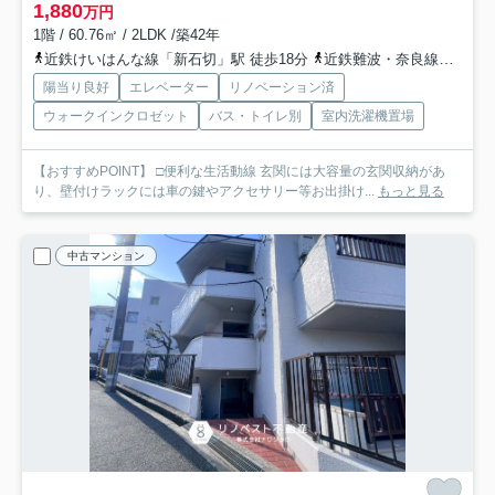
1,880
万円
1階 / 60.76㎡ / 2LDK /築42年
近鉄けいはんな線「新石切」駅 徒歩18分
近鉄難波・奈良線「石切」駅 徒歩19分
陽当り良好
エレベーター
リノベーション済
ウォークインクロゼット
バス・トイレ別
室内洗濯機置場
【おすすめPOINT】 □便利な生活動線 玄関には大容量の玄関収納があ
り、壁付けラックには車の鍵やアクセサリー等お出掛け...
もっと見る
中古マンション