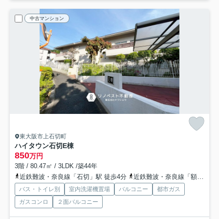
中古マンション
東大阪市上石切町
ハイタウン石切E棟
850
万円
3階 / 80.47㎡ / 3LDK /築44年
近鉄難波・奈良線「石切」駅 徒歩4分
近鉄難波・奈良線「額田」駅 徒歩17分
バス・トイレ別
室内洗濯機置場
バルコニー
都市ガス
ガスコンロ
２面バルコニー