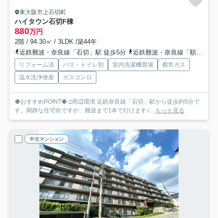
東大阪市上石切町
ハイタウン石切F棟
880
万円
2階 / 94.30㎡ / 3LDK /築44年
近鉄難波・奈良線「石切」駅 徒歩5分
近鉄難波・奈良線「額田」駅 徒歩17分
リフォーム済
バス・トイレ別
室内洗濯機置場
都市ガス
温水洗浄便座
ガスコンロ
◆おすすめPOINT◆ □周辺環境 近鉄奈良線「石切」駅から徒歩約5分で
す。閑静な住宅街ですが、難波まで1本で行けます♪...
もっと見る
中古マンション