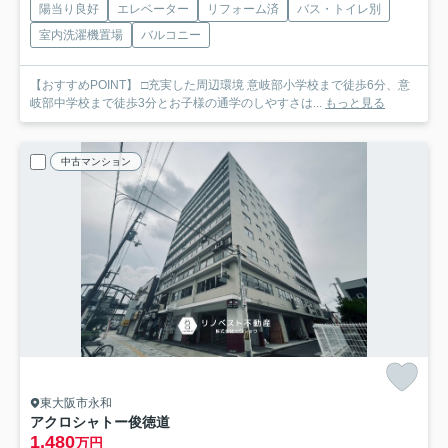
陽当り良好
エレベーター
リフォーム済
バス・トイレ別
室内洗濯機置場
バルコニー
【おすすめPOINT】 □充実した周辺環境 意岐部小学校まで徒歩6分、意
岐部中学校まで徒歩3分とお子様の通学のしやすさは...
もっと見る
中古マンション
東大阪市永和
アクロシャトー俊徳道
1,480
万円