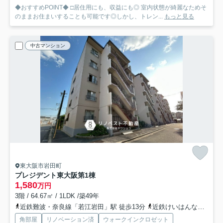
◆おすすめPOINT◆ □居住用にも、収益にも◎ 室内状態が綺麗なためそ
のままお住まいすることも可能です◎しかし、トレン...
もっと見る
中古マンション
東大阪市岩田町
プレジデント東大阪第1棟
1,580
万円
3階 / 64.67㎡ / 1LDK /築49年
近鉄難波・奈良線「若江岩田」駅 徒歩13分
近鉄けいはんな線「荒本」駅 徒歩19分
角部屋
リノベーション済
ウォークインクロゼット