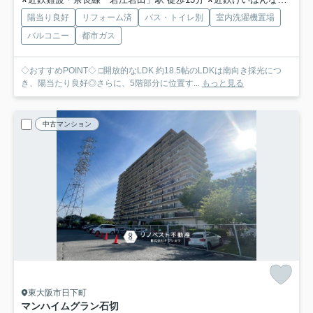
陽当り良好
リフォーム済
バス・トイレ別
室内洗濯機置場
バルコニー
都市ガス
◇おすすめPOINT◇ □開放的なLDK 約18.5帖のLDKは南向き採光につ
き、陽当たり良好◎さらに、5階部分に位置す...
もっと見る
中古マンション
東大阪市日下町
マンハイムグラン石切