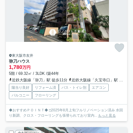
東大阪市友井
弥刀ハウス
1,780
万円
5階 / 69.32㎡ / 3LDK /築44年
近鉄大阪線「弥刀」駅 徒歩11分
近鉄大阪線「久宝寺口」駅 徒歩15分
陽当り良好
リフォーム済
バス・トイレ別
エアコン
バルコニー
フローリング
◆おすすめＰＯＩＮＴ◆ □2025年8月上旬フルリノベーション済み 水回
り新調、クロス・フローリングも張替られており室内...
もっと見る
中古マンション