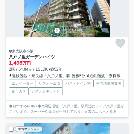
東大阪市小阪
八戸ノ里ガーデンハイツ
1,498
万円
2階 / 64.84㎡ / 1SLDK /築52年
近鉄難波・奈良線「八戸ノ里」駅 徒歩5分
近鉄難波・奈良線「河内小阪」駅 徒歩15分
エレベーター
リフォーム済
バス・トイレ別
室内洗濯機置場
都市ガス
システムキッチン
◆おすすめPOINT◆ □周辺環境 「八戸ノ里」駅周辺にライフ八戸ノ里が
ございます。スーパーや薬局が併設しており、日常の...
もっと見る
中古マンション