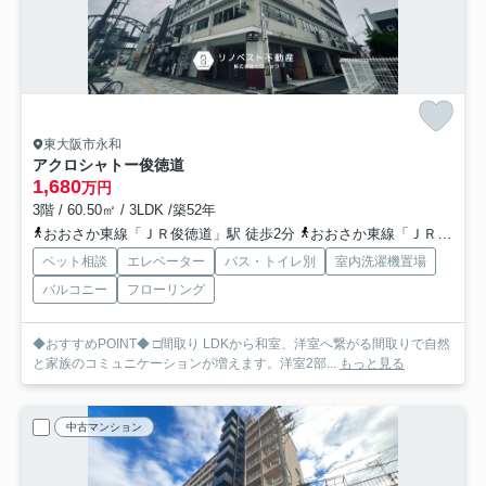
東大阪市永和
アクロシャトー俊徳道
1,680
万円
3階 / 60.50㎡ / 3LDK /築52年
おおさか東線「ＪＲ俊徳道」駅 徒歩2分
おおさか東線「ＪＲ河内永和」駅 徒歩11分
ペット相談
エレベーター
バス・トイレ別
室内洗濯機置場
バルコニー
フローリング
◆おすすめPOINT◆ □間取り LDKから和室、洋室へ繋がる間取りで自然
と家族のコミュニケーションが増えます。洋室2部...
もっと見る
中古マンション