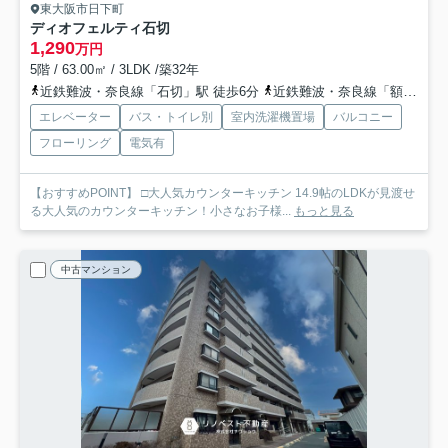
東大阪市日下町
ディオフェルティ石切
1,290
万円
5階 / 63.00㎡ / 3LDK /築32年
近鉄難波・奈良線「石切」駅 徒歩6分
近鉄難波・奈良線「額田」駅 徒歩20分
エレベーター
バス・トイレ別
室内洗濯機置場
バルコニー
フローリング
電気有
【おすすめPOINT】 □大人気カウンターキッチン 14.9帖のLDKが見渡せ
る大人気のカウンターキッチン！小さなお子様...
もっと見る
中古マンション