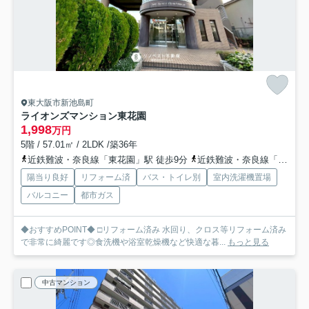
東大阪市新池島町
ライオンズマンション東花園
1,998
万円
5階 / 57.01㎡ / 2LDK /築36年
近鉄難波・奈良線「東花園」駅 徒歩9分
近鉄難波・奈良線「河内花園」駅 徒歩20分
陽当り良好
リフォーム済
バス・トイレ別
室内洗濯機置場
バルコニー
都市ガス
◆おすすめPOINT◆ □リフォーム済み 水回り、クロス等リフォーム済み
で非常に綺麗です◎食洗機や浴室乾燥機など快適な暮...
もっと見る
中古マンション