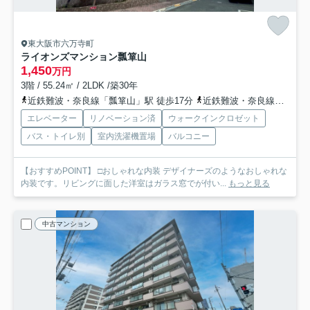
東大阪市六万寺町
ライオンズマンション瓢箪山
1,450
万円
3階 / 55.24㎡ / 2LDK /築30年
近鉄難波・奈良線「瓢箪山」駅 徒歩17分
近鉄難波・奈良線「枚岡」駅 徒歩30分
エレベーター
リノベーション済
ウォークインクロゼット
バス・トイレ別
室内洗濯機置場
バルコニー
【おすすめPOINT】 □おしゃれな内装 デザイナーズのようなおしゃれな
内装です。リビングに面した洋室はガラス窓でが付い...
もっと見る
中古マンション