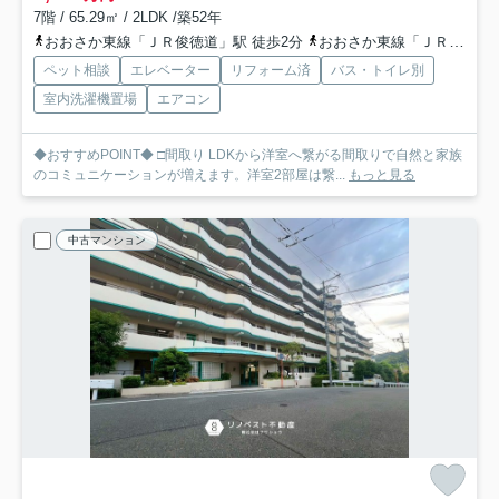
7階 / 65.29㎡ / 2LDK /築52年
おおさか東線「ＪＲ俊徳道」駅 徒歩2分
おおさか東線「ＪＲ河内永和」駅 徒歩11分
ペット相談
エレベーター
リフォーム済
バス・トイレ別
室内洗濯機置場
エアコン
◆おすすめPOINT◆ □間取り LDKから洋室へ繋がる間取りで自然と家族
のコミュニケーションが増えます。洋室2部屋は繋...
もっと見る
中古マンション