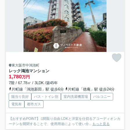
東大阪市中鴻池町
レック鴻池マンション
1,780
万円
7階 / 67.78㎡ / 3LDK /築45年
片町線「鴻池新田」駅 徒歩6分
片町線「徳庵」駅 徒歩24分
陽当り良好
バス・トイレ別
室内洗濯機置場
バルコニー
電気有
都市ガス
【おすすめPOINT】 □間取り自由 LDKと洋室を仕切るアコーディオンカ
ーテンを開閉することで、使用用途によって使い分...
もっと見る