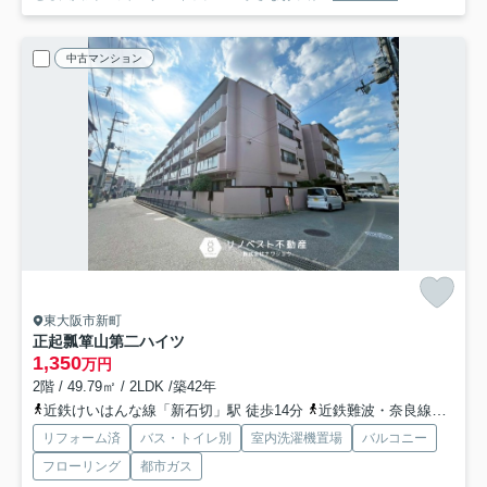
中古マンション
東大阪市新町
正起瓢箪山第二ハイツ
1,350
万円
2階 / 49.79㎡ / 2LDK /築42年
近鉄けいはんな線「新石切」駅 徒歩14分
近鉄難波・奈良線「枚岡」駅 徒歩14分
リフォーム済
バス・トイレ別
室内洗濯機置場
バルコニー
フローリング
都市ガス