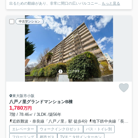
出るための動線があり、非常に間口の広いバルコニー...
もっと見る
中古マンション
東大阪市小阪
八戸ノ里グランドマンションB棟
1,780
万円
7階 / 78.46㎡ / 3LDK /築56年
近鉄難波・奈良線「八戸ノ里」駅 徒歩4分
地下鉄中央線「長田」駅 徒歩22分
エレベーター
ウォークインクロゼット
バス・トイレ別
フローリング
都市ガス
TVモニタ付インターホン