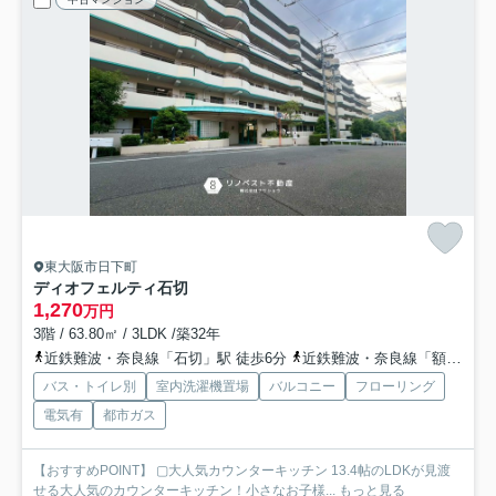
東大阪市日下町
ディオフェルティ石切
1,270
万円
3階 / 63.80㎡ / 3LDK /築32年
近鉄難波・奈良線「石切」駅 徒歩6分
近鉄難波・奈良線「額田」駅 徒歩20分
バス・トイレ別
室内洗濯機置場
バルコニー
フローリング
電気有
都市ガス
【おすすめPOINT】 ▢大人気カウンターキッチン 13.4帖のLDKが見渡
せる大人気のカウンターキッチン！小さなお子様...
もっと見る