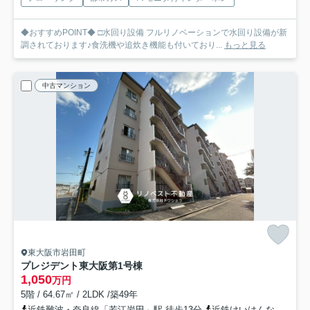
◆おすすめPOINT◆ □水回り設備 フルリノベーションで水回り設備が新
調されております♪食洗機や追炊き機能も付いており...
もっと見る
中古マンション
東大阪市岩田町
プレジデント東大阪第1号棟
1,050
万円
5階 / 64.67㎡ / 2LDK /築49年
近鉄難波・奈良線「若江岩田」駅 徒歩13分
近鉄けいはんな線「荒本」駅 徒歩19分