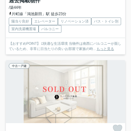
過去掲載物件
/築44年
片町線「鴻池新田」駅 徒歩23分
陽当り良好
エレベーター
リノベーション済
バス・トイレ別
室内洗濯機置場
バルコニー
【おすすめPOINT】 □快適な生活環境 当物件は南西にバルコニーが面し
ているため、非常に日当たりの良いお部屋で家族の時...
もっと見る
中古一戸建