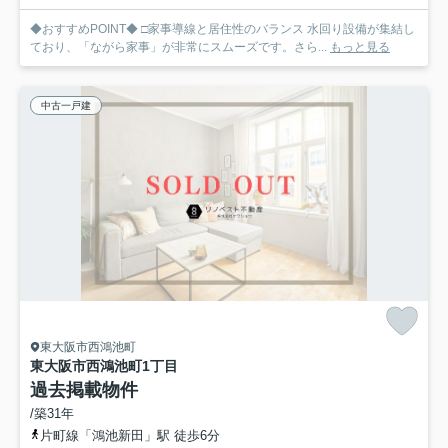
◆おすすめPOINT◆ □家事導線と居住性のバランス 水回り設備が集結し
ており、「ながら家事」が非常にスムーズです。さら...
もっと見る
中古一戸建
東大阪市西鴻池町
東大阪市西鴻池町1丁目
過去掲載物件
/築31年
片町線「鴻池新田」駅 徒歩6分