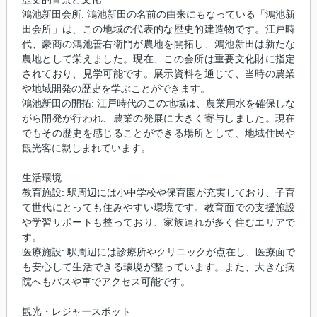
鴻池新田会所: 鴻池新田の名前の由来にもなっている「鴻池新
田会所」は、この地域の代表的な歴史的建造物です。江戸時
代、豪商の鴻池善右衛門が農地を開拓し、鴻池新田は新たな
農地として栄えました。現在、この会所は重要文化財に指定
されており、見学可能です。展示資料を通じて、当時の農業
や地域開発の歴史を学ぶことができます。
鴻池新田の開拓: 江戸時代のこの地域は、農業用水を確保しな
がら開発が行われ、農業の発展に大きく寄与しました。現在
でもその歴史を感じることができる場所として、地域住民や
観光客に親しまれています。
生活環境
教育施設: 駅周辺には小中学校や保育園が充実しており、子育
て世代にとっても住みやすい環境です。教育面での支援施設
や学習サポートも整っており、家族連れが多く住むエリアで
す。
医療施設: 駅周辺には診療所やクリニックが点在し、医療面で
も安心して生活できる環境が整っています。また、大きな病
院へもバスや車でアクセス可能です。
観光・レジャースポット