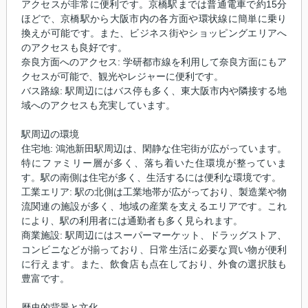
アクセスが非常に便利です。京橋駅までは普通電車で約15分
ほどで、京橋駅から大阪市内の各方面や環状線に簡単に乗り
換えが可能です。また、ビジネス街やショッピングエリアへ
のアクセスも良好です。
奈良方面へのアクセス: 学研都市線を利用して奈良方面にもア
クセスが可能で、観光やレジャーに便利です。
バス路線: 駅周辺にはバス停も多く、東大阪市内や隣接する地
域へのアクセスも充実しています。
駅周辺の環境
住宅地: 鴻池新田駅周辺は、閑静な住宅街が広がっています。
特にファミリー層が多く、落ち着いた住環境が整っていま
す。駅の南側は住宅が多く、生活するには便利な環境です。
工業エリア: 駅の北側は工業地帯が広がっており、製造業や物
流関連の施設が多く、地域の産業を支えるエリアです。これ
により、駅の利用者には通勤者も多く見られます。
商業施設: 駅周辺にはスーパーマーケット、ドラッグストア、
コンビニなどが揃っており、日常生活に必要な買い物が便利
に行えます。また、飲食店も点在しており、外食の選択肢も
豊富です。
歴史的背景と文化