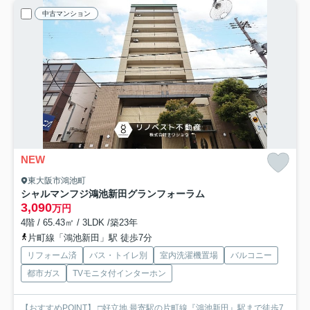
中古マンション
NEW
東大阪市鴻池町
シャルマンフジ鴻池新田グランフォーラム
3,090
万円
4階 / 65.43㎡ / 3LDK /築23年
片町線「鴻池新田」駅 徒歩7分
リフォーム済
バス・トイレ別
室内洗濯機置場
バルコニー
都市ガス
TVモニタ付インターホン
【おすすめPOINT】 □好立地 最寄駅の片町線『鴻池新田』駅まで徒歩7