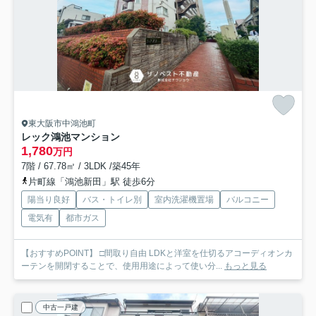
東大阪市中鴻池町
レック鴻池マンション
1,780
万円
7階 / 67.78㎡ / 3LDK /築45年
片町線「鴻池新田」駅 徒歩6分
陽当り良好
バス・トイレ別
室内洗濯機置場
バルコニー
電気有
都市ガス
【おすすめPOINT】 □間取り自由 LDKと洋室を仕切るアコーディオンカ
ーテンを開閉することで、使用用途によって使い分...
もっと見る
中古一戸建