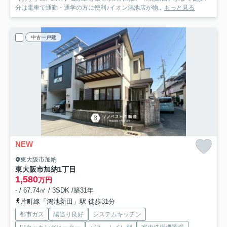
分は電車で通勤・通学の方に便利♪イオン鴻池店が物...
もっと見る
中古一戸建
NEW
東大阪市加納
東大阪市加納1丁目
1,580
万円
- / 67.74㎡ / 3SDK /築31年
片町線「鴻池新田」駅 徒歩31分
都市ガス
陽当り良好
システムキッチン