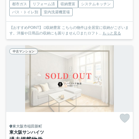
都市ガス
リフォーム済
収納豊富
システムキッチン
バス・トイレ別
室内洗濯機置場
【おすすめPOINT】 □収納豊富 こちらの物件は全居室に収納がございま
す。洋服や日用品の収納にも困りません◎またロフト...
もっと見る
中古マンション
東大阪市稲田新町
東大阪サンハイツ