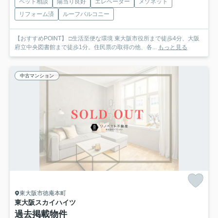
ペット相談
陽当り良好
エレベーター
メゾネット
リフォーム済
ルーフバルコニー
【おすすめPOINT】 □生活至便な環境 東大阪市役所まで徒歩4分、大阪
府立中央図書館まで徒歩1分。住民票の取得の他、各...
もっと見る
中古マンション
東大阪市徳庵本町
東大阪スカイハイツ
過去掲載物件