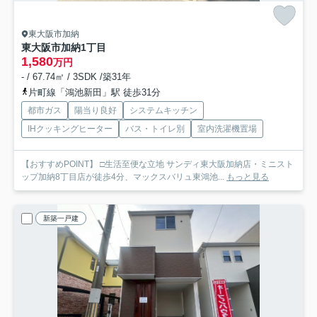
東大阪市加納
東大阪市加納1丁目
1,580
万円
- / 67.74㎡ / 3SDK /築31年
片町線「鴻池新田」駅 徒歩31分
都市ガス
陽当り良好
システムキッチン
IHクッキングヒーター
バス・トイレ別
室内洗濯機置場
【おすすめPOINT】 □生活至便な立地 サンディ東大阪加納店・ミニスト
ップ加納8丁目店が徒歩4分、マックスバリュ東鴻池...
もっと見る
新築一戸建