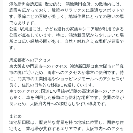
鴻池新田会所庭園: 歴史的な「鴻池新田会所」の敷地内には、
庭園も広がっており、散策やリラックスに最適なスポットで
す。季節ごとの景観が美しく、地域住民にとっての憩いの場
でもあります。
公園: 駅周辺には、子ども連れの家族やシニア層が利用できる
公園が点在しています。特に、鴻池新田駅から少し歩いた場
所には広い緑地公園があり、自然と触れ合える場所が豊富で
す。
周辺都市へのアクセス
東大阪市や門真市へのアクセス: 鴻池新田駅は東大阪市と門真
市の境に近いため、両市へのアクセスが非常に便利です。特
に、門真市の工業団地やショッピングモールへのアクセスが
良く、住民の日常的な移動にも適しています。
車でのアクセス: 国道170号線や近隣の高速道路へのアクセス
も良く、車を利用した移動にも便利な場所です。交通の便が
良いため、大阪府内外への移動もしやすい環境です。
まとめ
鴻池新田駅は、歴史的な背景を持つ地域に位置し、閑静な住
宅街と工業地帯が共存するエリアです。大阪市内へのアクセ