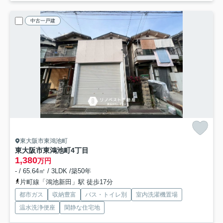
中古一戸建
東大阪市東鴻池町
東大阪市東鴻池町4丁目
1,380
万円
- / 65.64㎡ / 3LDK /築50年
片町線「鴻池新田」駅 徒歩17分
都市ガス
収納豊富
バス・トイレ別
室内洗濯機置場
温水洗浄便座
閑静な住宅地