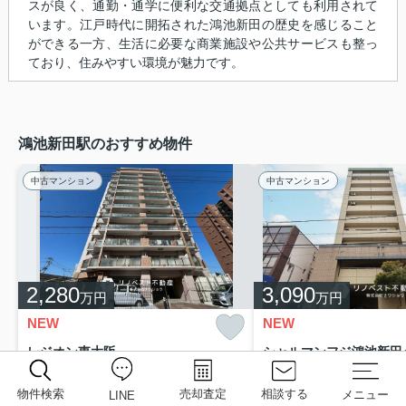
スが良く、通勤・通学に便利な交通拠点としても利用されて
います。江戸時代に開拓された鴻池新田の歴史を感じること
ができる一方、生活に必要な商業施設や公共サービスも整っ
ており、住みやすい環境が魅力です。
鴻池新田駅のおすすめ物件
中古マンション
中古マンション
2,280
3,090
万円
万円
NEW
NEW
レジオン東大阪
【2023年6月リフォーム済み！】
□オーナーチェンジ物件
□デザイナー
物件検索
売却査定
相談する
メニュー
LINE
東大阪市本庄西１丁目
東大阪市鴻池町２丁目