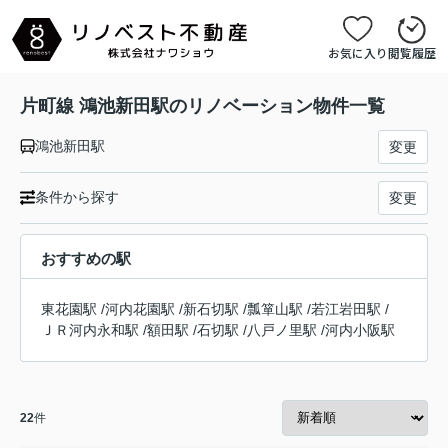
お気に入り
閲覧履歴
片町線 鴻池新田駅のリノベーション物件一覧
鴻池新田駅
変更
条件から探す
変更
おすすめの駅
東花園駅
/
河内花園駅
/
新石切駅
/
瓢箪山駅
/
若江岩田駅
/
ＪＲ河内永和駅
/
額田駅
/
石切駅
/
八戸ノ里駅
/
河内小阪駅
22
件