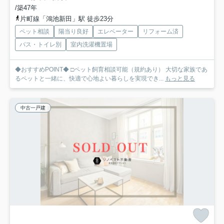
/築47年
片町線「鴻池新田」駅 徒歩23分
ペット相談
陽当り良好
エレベーター
リフォーム済
バス・トイレ別
室内洗濯機置場
◆おすすめPOINT◆ □ペット飼育相談可能（規約あり） 大切な家族であ
るペットと一緒に、快適で心地よい暮らしを実現でき...
もっと見る
中古一戸建