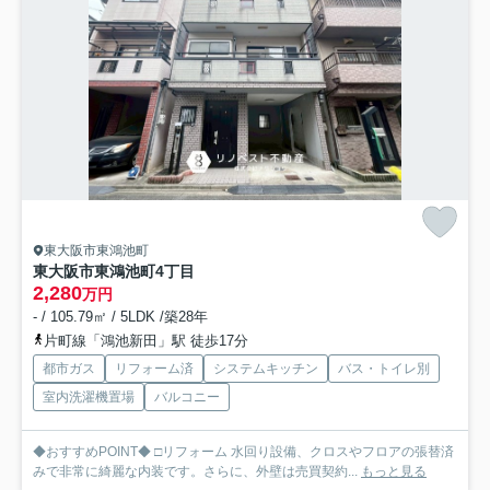
東大阪市東鴻池町
東大阪市東鴻池町4丁目
2,280
万円
- / 105.79㎡ / 5LDK /築28年
片町線「鴻池新田」駅 徒歩17分
都市ガス
リフォーム済
システムキッチン
バス・トイレ別
室内洗濯機置場
バルコニー
◆おすすめPOINT◆ □リフォーム 水回り設備、クロスやフロアの張替済
みで非常に綺麗な内装です。さらに、外壁は売買契約...
もっと見る