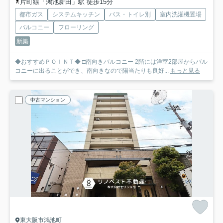
片町線「鴻池新田」駅 徒歩15分
都市ガス
システムキッチン
バス・トイレ別
室内洗濯機置場
バルコニー
フローリング
新築
◆おすすめＰＯＩＮＴ◆ □南向きバルコニー 2階には洋室2部屋からバル
コニーに出ることができ、南向きなので陽当たりも良好...
もっと見る
中古マンション
東大阪市鴻池町