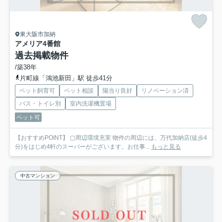
東大阪市加納
アメリア4番館
過去掲載物件
/築38年
片町線「鴻池新田」駅 徒歩41分
ペット飼育可
ペット相談
陽当り良好
リノベーション済
バス・トイレ別
室内洗濯機置場
ペット可
【おすすめPOINT】 ▢周辺環境充実 物件の周辺には、万代加納店(徒歩4
分)をはじめ4軒のスーパーがございます。お仕事...
もっと見る
中古マンション