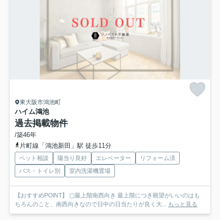
東大阪市鴻池町
ハイム鴻池
過去掲載物件
/築46年
片町線「鴻池新田」駅 徒歩11分
ペット相談
陽当り良好
エレベーター
リフォーム済
バス・トイレ別
室内洗濯機置場
【おすすめPOINT】 ▢最上階南西向き 最上階につき眺望がいいのはも
ちろんのこと、南西向きなので日中の日当たりが良く大...
もっと見る