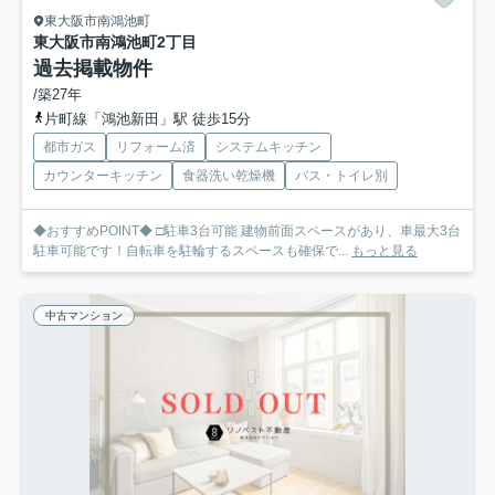
東大阪市南鴻池町
東大阪市南鴻池町2丁目
過去掲載物件
/築27年
片町線「鴻池新田」駅 徒歩15分
都市ガス
リフォーム済
システムキッチン
カウンターキッチン
食器洗い乾燥機
バス・トイレ別
◆おすすめPOINT◆ □駐車3台可能 建物前面スペースがあり、車最大3台
駐車可能です！自転車を駐輪するスペースも確保で...
もっと見る
中古マンション