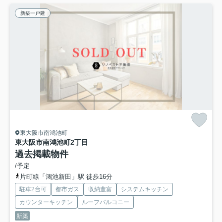
新築一戸建
東大阪市南鴻池町
東大阪市南鴻池町2丁目
過去掲載物件
/予定
片町線「鴻池新田」駅 徒歩16分
駐車2台可
都市ガス
収納豊富
システムキッチン
カウンターキッチン
ルーフバルコニー
新築