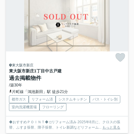
東大阪市新庄
東大阪市新庄1丁目中古戸建
過去掲載物件
/築30年
片町線「鴻池新田」駅 徒歩21分
都市ガス
リフォーム済
システムキッチン
バス・トイレ別
室内洗濯機置場
フローリング
◆おすすめＰＯＩＮＴ◆ □リフォーム済み 2025年8月に、クロスの張
替、ふすま張替、障子張替、トイレ新調などリフォーム...
もっと見る