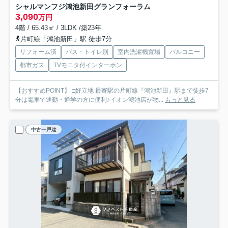
シャルマンフジ鴻池新田グランフォーラム
3,090
万円
4階 / 65.43㎡ / 3LDK /築23年
片町線「鴻池新田」駅 徒歩7分
リフォーム済
バス・トイレ別
室内洗濯機置場
バルコニー
都市ガス
TVモニタ付インターホン
【おすすめPOINT】 □好立地 最寄駅の片町線『鴻池新田』駅まで徒歩7
分は電車で通勤・通学の方に便利♪イオン鴻池店が物...
もっと見る
中古一戸建