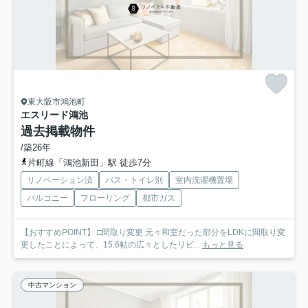
東大阪市鴻池町
エスリード鴻池
過去掲載物件
/築26年
片町線「鴻池新田」駅 徒歩7分
リノベーション済
バス・トイレ別
室内洗濯機置場
バルコニー
フローリング
都市ガス
【おすすめPOINT】 □間取り変更 元々和室だった部分をLDKに間取り変
更したことによって、15.6帖の広々としたリビ...
もっと見る
中古マンション