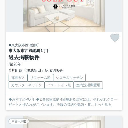
東大阪市西鴻池町
東大阪市西鴻池町1丁目
過去掲載物件
/築26年
片町線「鴻池新田」駅 徒歩6分
都市ガス
リフォーム済
システムキッチン
カウンターキッチン
バス・トイレ別
室内洗濯機置場
◆おすすめPOINT◆ □各居室収納 4部屋ある居室には、それぞれクロー
ゼットと押入れがございます。洋服の収納や勉強・趣...
もっと見る
中古一戸建