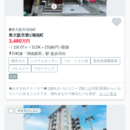
東大阪市鴻池町
東大阪市第1鴻池町
3,480
万円
- / 116.07㎡ / 2LDK＋2S(納戸) /新築
片町線「鴻池新田」駅 徒歩15分
都市ガス
システムキッチン
バス・トイレ別
室内洗濯機置場
バルコニー
フローリング
新築
◆おすすめＰＯＩＮＴ◆ □南向きバルコニー 2階には洋室2部屋からバル
コニーに出ることができ、南向きなので陽当たりも良好...
もっと見る
中古マンション