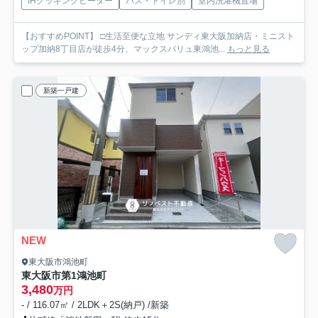
IHクッキングヒーター
バス・トイレ別
室内洗濯機置場
【おすすめPOINT】 □生活至便な立地 サンディ東大阪加納店・ミニスト
ップ加納8丁目店が徒歩4分、マックスバリュ東鴻池...
もっと見る
新築一戸建
NEW
東大阪市鴻池町
東大阪市第1鴻池町
3,480
万円
- / 116.07㎡ / 2LDK＋2S(納戸) /新築