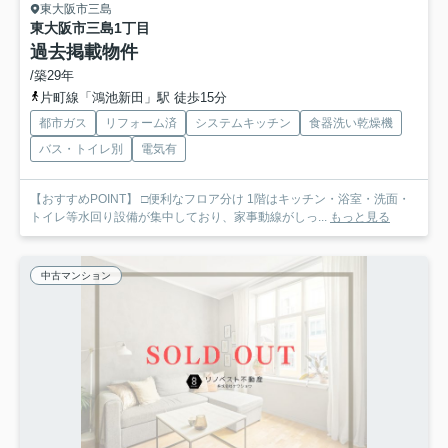
東大阪市三島
東大阪市三島1丁目
過去掲載物件
/築29年
片町線「鴻池新田」駅 徒歩15分
都市ガス
リフォーム済
システムキッチン
食器洗い乾燥機
バス・トイレ別
電気有
【おすすめPOINT】 □便利なフロア分け 1階はキッチン・浴室・洗面・
トイレ等水回り設備が集中しており、家事動線がしっ...
もっと見る
中古マンション