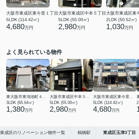
大阪市東成区東今里１丁目
大阪市東成区中本５丁目
大阪市東成区東
5LDK (114.42㎡)
5LDK (55.00㎡)
2LDK (50.52㎡)
4,680
2,980
1,030
万円
万円
万円
よく見られている物件
東大阪市東鴻池町４丁目
大阪市東成区中本５丁目
大阪市東成区東今里１丁目
3LDK (65.64㎡)
5LDK (55.00㎡)
5LDK (114.42㎡)
2
1,380
2,980
4,680
万円
万円
万円
東成区のリノベーション物件一覧
鶴橋駅
東成区玉津3丁目