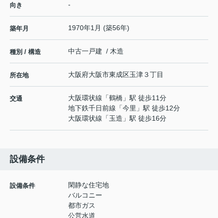
-
向き
1970年1月 (築56年)
築年月
中古一戸建 / 木造
種別 / 構造
大阪府
大阪市東成区
玉津
３丁目
所在地
大阪環状線
「
鶴橋
」駅 徒歩11分
交通
地下鉄千日前線
「
今里
」駅 徒歩12分
大阪環状線
「
玉造
」駅 徒歩16分
設備条件
閑静な住宅地
設備条件
バルコニー
都市ガス
公営水道