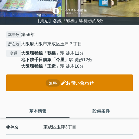
【周辺】各線『鶴橋』駅徒歩約8分
築56年
築年数
大阪府大阪市東成区玉津３丁目
所在地
大阪環状線
「
鶴橋
」駅 徒歩11分
交通
地下鉄千日前線
「
今里
」駅 徒歩12分
大阪環状線
「
玉造
」駅 徒歩16分
お問い合わせ
無料
基本情報
設備条件
東成区玉津3丁目
物件名