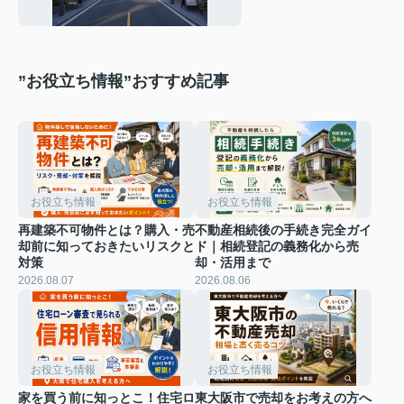
おすすめエリアと客層を
解説
”お役立ち情報”おすすめ記事
お役立ち情報
お役立ち情報
再建築不可物件とは？購入・売
不動産相続後の手続き完全ガイ
却前に知っておきたいリスクと
ド｜相続登記の義務化から売
対策
却・活用まで
2026.08.07
2026.08.06
お役立ち情報
お役立ち情報
家を買う前に知っとこ！住宅ロ
東大阪市で売却をお考えの方へ