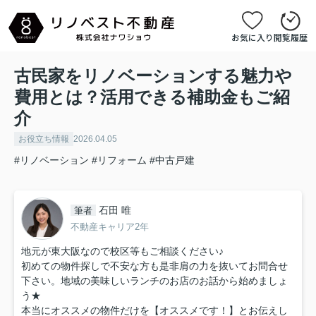
お気に入り
閲覧履歴
古民家をリノベーションする魅力や
費用とは？活用できる補助金もご紹
介
お役立ち情報
2026.04.05
#リノベーション
#リフォーム
#中古戸建
石田 唯
筆者
不動産キャリア2年
地元が東大阪なので校区等もご相談ください♪
初めての物件探しで不安な方も是非肩の力を抜いてお問合せ
下さい。地域の美味しいランチのお店のお話から始めましょ
う★
本当にオススメの物件だけを【オススメです！】とお伝えし