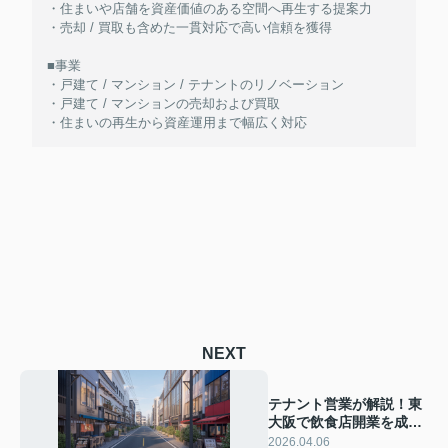
・住まいや店舗を資産価値のある空間へ再生する提案力
・売却 / 買取も含めた一貫対応で高い信頼を獲得
■事業
・戸建て / マンション / テナントのリノベーション
・戸建て / マンションの売却および買取
・住まいの再生から資産運用まで幅広く対応
NEXT
テナント営業が解説！東
大阪で飲食店開業を成功
に近づけるには？各業種
2026.04.06