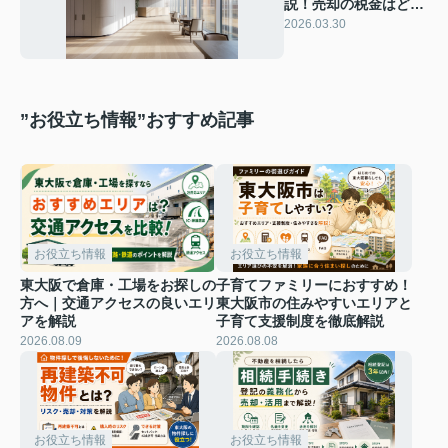
説！売却の税金はどう
決まる？売却前に知り
2026.03.30
たい仕組みと注意点
”お役立ち情報”おすすめ記事
お役立ち情報
お役立ち情報
東大阪で倉庫・工場をお探しの
子育てファミリーにおすすめ！
方へ｜交通アクセスの良いエリ
東大阪市の住みやすいエリアと
アを解説
子育て支援制度を徹底解説
2026.08.09
2026.08.08
お役立ち情報
お役立ち情報