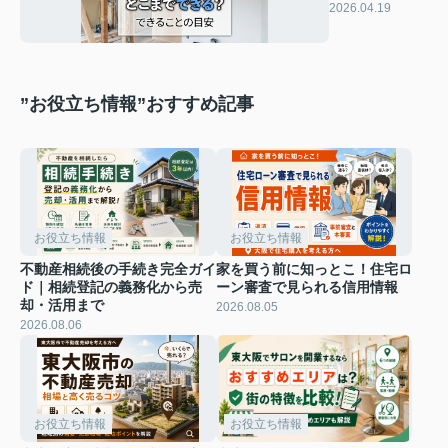
こまでできる？
2026.04.19
できることの目
安
”お役立ち情報”おすすめ記事
お役立ち情報
お役立ち情報
不動産相続後の手続き完全ガイ
家を買う前に知っとこ！住宅ロ
ド｜相続登記の義務化から売
ーン審査で見られる信用情報
却・活用まで
2026.08.05
2026.08.06
お役立ち情報
お役立ち情報