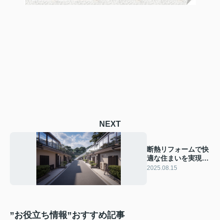
NEXT
断熱リフォームで快
適な住まいを実現！
リノベーション費用
2025.08.15
対効果も解説
”お役立ち情報”おすすめ記事