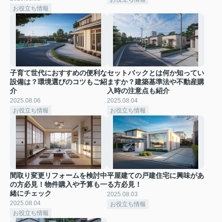
お役立ち情報
子育て世代におすすめの便利な
セットバックとは何か知ってい
設備は？環境選びのコツもご紹
ますか？建築基準法や不動産購
介
入時の注意点も紹介
2025.08.06
2025.08.04
お役立ち情報
お役立ち情報
間取り変更リフォームを検討中
平屋建ての戸建住宅に興味があ
の方必見！物件購入や予算も一
る方必見！
緒にチェック
2025.08.03
2025.08.04
お役立ち情報
お役立ち情報