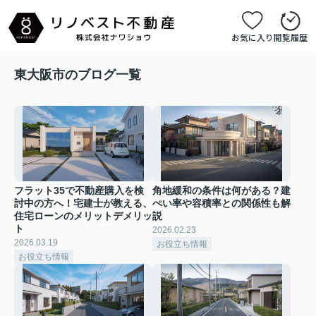
お気に入り
閲覧履歴
東大阪市のブログ一覧
フラット35で不動産購入を検
角地緩和の条件は何がある？建
討中の方へ！宅建士が教える、
ぺい率や容積率との関係性も解
住宅ローンのメリットデメリッ
説
ト
2026.02.23
2026.03.19
お役立ち情報
お役立ち情報