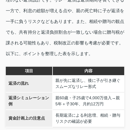
一方で、利息の総額が増える点や、親の死亡時に子が返済を
一手に負うリスクなどもあります。また、相続や贈与の観点
でも、共有持分と返済負担割合が一致しない場合に贈与税が
課される可能性もあり、税制改正の影響も考慮が必要です。
以下に、ポイントを整理した表を示します。
項目
内容
親が先に返済し、後に子が引き継ぐ
返済の流れ
スムーズなリレー形式
返済シミュレーション
親60歳・子25歳で4,000万借入→親
例
5年＋子30年、月約12万円
長期返済による利息増、相続・贈与
資金計画上の注意点
リスクの確認が必要