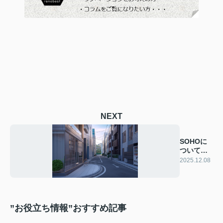
NEXT
SOHOに
ついて知
りたい方
2025.12.08
へ！
”お役立ち情報”おすすめ記事