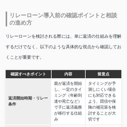
リレーローン導入前の確認ポイントと相談
の進め方
リレーローンを検討される際には、単に返済の仕組みを理解
するだけでなく、以下のような具体的な視点から確認してお
くことが重要です。
確認すべきポイント
内容
留意点
親が返済を開始
タイミングが予
し、一定のタイ
測しにくい場合
ミング（年齢到
にも対応できる
返済開始時期・リレー
達や死亡など）
よう、団信や保
条件
で子に返済義務
険の補完策を検
が移行する仕組
討することが大
み
切です