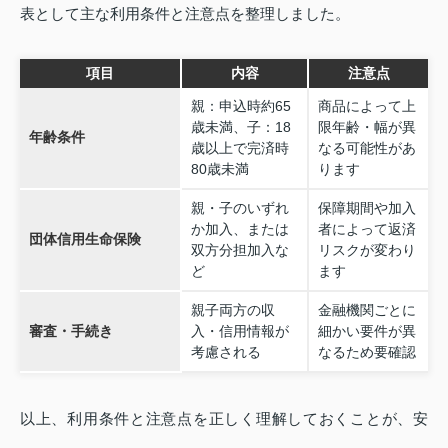
表として主な利用条件と注意点を整理しました。
項目
内容
注意点
親：申込時約65
商品によって上
歳未満、子：18
限年齢・幅が異
年齢条件
歳以上で完済時
なる可能性があ
80歳未満
ります
親・子のいずれ
保障期間や加入
か加入、または
者によって返済
団体信用生命保険
双方分担加入な
リスクが変わり
ど
ます
親子両方の収
金融機関ごとに
審査・手続き
入・信用情報が
細かい要件が異
考慮される
なるため要確認
以上、利用条件と注意点を正しく理解しておくことが、安