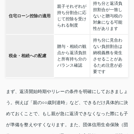
持ち分と返済負
親子それぞれが
担割合が一致し
持ち分割合に応
住宅ローン控除の適用
ないと贈与税の
じて控除を受け
対象になる可能
られる制度
性があります
持ち分に見合わ
贈与・相続の観
ない負担割合は
点から返済負担
納税義務を発生
税金・相続への配慮
と所有持ち分の
させることがあ
バランス確認
るため注意が必
要です
まず、返済開始時期やリレーの条件を明確にしておきましょ
う。例えば「親の○○歳到達時」など、できるだけ具体的に決
めておくことで、もし親が急に返済できなくなった際にも子
が準備を整えやすくなります。また、団体信用生命保険（団