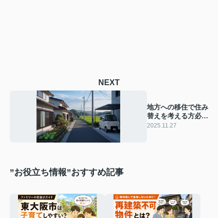
NEXT
地方への移住で住み
替えを考える方必
見！メリットとデメ
2025.11.27
リットを整理
”お役立ち情報”おすすめ記事