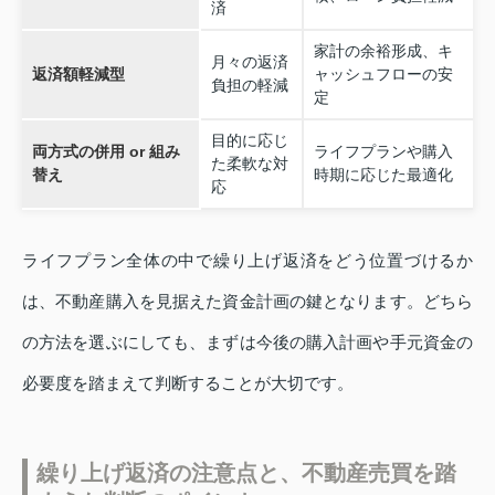
済
家計の余裕形成、キ
月々の返済
返済額軽減型
ャッシュフローの安
負担の軽減
定
目的に応じ
両方式の併用 or 組み
ライフプランや購入
た柔軟な対
替え
時期に応じた最適化
応
ライフプラン全体の中で繰り上げ返済をどう位置づけるか
は、不動産購入を見据えた資金計画の鍵となります。どちら
の方法を選ぶにしても、まずは今後の購入計画や手元資金の
必要度を踏まえて判断することが大切です。
繰り上げ返済の注意点と、不動産売買を踏