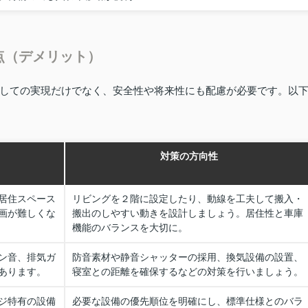
点（デメリット）
しての実現だけでなく、安全性や将来性にも配慮が必要です。以
対策の方向性
居住スペース
リビングを２階に設定したり、動線を工夫して搬入・
画が難しくな
搬出のしやすい動きを設計しましょう。居住性と車庫
機能のバランスを大切に。
ン音、排気ガ
防音素材や静音シャッターの採用、換気設備の設置、
あります。
寝室との距離を確保するなどの対策を行いましょう。
ジ特有の設備
必要な設備の優先順位を明確にし、標準仕様とのバラ