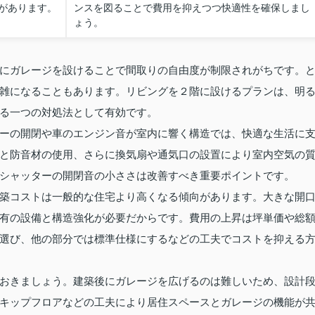
があります。
ンスを図ることで費用を抑えつつ快適性を確保しまし
ょう。
にガレージを設けることで間取りの自由度が制限されがちです。
雑になることもあります。リビングを２階に設けるプランは、明
る一つの対処法として有効です。
ーの開閉や車のエンジン音が室内に響く構造では、快適な生活に
と防音材の使用、さらに換気扇や通気口の設置により室内空気の
シャッターの開閉音の小ささは改善すべき重要ポイントです。
築コストは一般的な住宅より高くなる傾向があります。大きな開
有の設備と構造強化が必要だからです。費用の上昇は坪単価や総
選び、他の部分では標準仕様にするなどの工夫でコストを抑える
おきましょう。建築後にガレージを広げるのは難しいため、設計
キップフロアなどの工夫により居住スペースとガレージの機能が