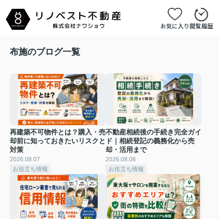
お気に入り
閲覧履歴
布施のブログ一覧
再建築不可物件とは？購入・売
不動産相続後の手続き完全ガイ
却前に知っておきたいリスクと
ド｜相続登記の義務化から売
対策
却・活用まで
2026.08.07
2026.08.06
お役立ち情報
お役立ち情報