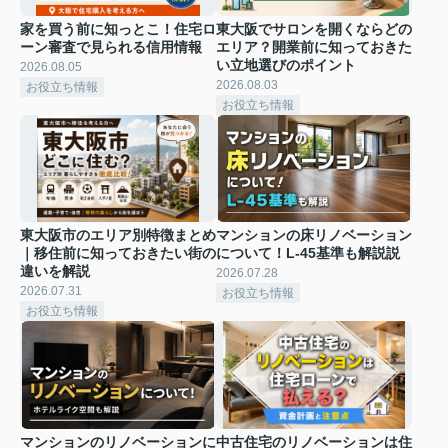
家を買う前に知っとこ！住宅ロ
東大阪でサロンを開くならどの
ーン審査で見られる信用情報
エリア？開業前に知っておきた
い立地選びのポイント
2026.08.05
2026.08.03
お役立ち情報
お役立ち情報
東大阪市のエリア別特徴まとめ
マンションの床リノベーション
｜移住前に知っておきたい街の
について！L-45基準も解説説
違いを解説
2026.07.28
2026.07.31
お役立ち情報
お役立ち情報
マンションのリノベーションに
中古住宅のリノベーションは住