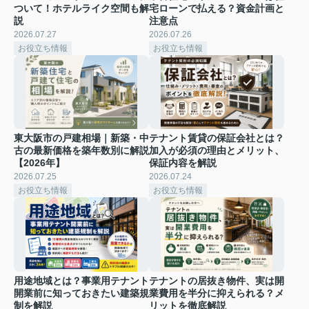
ついて！ホテルライク空間も解
宅ローンで払える？資金計画と
説
注意点
2026.07.27
2026.07.26
お役立ち情報
お役立ち情報
東大阪市の戸建相場｜新築・中
テナント賃貸の保証会社とは？
古の最新価格を築年数別に解説
加入が必須の理由とメリット、
【2026年】
保証内容を解説
2026.07.25
2026.07.24
お役立ち情報
お役立ち情報
用途地域とは？事業用テナント
テナントの居抜き物件、実は開
開業前に知っておきたい建築規
業費用を半分に抑えられる？メ
制を解説
リットを徹底解説