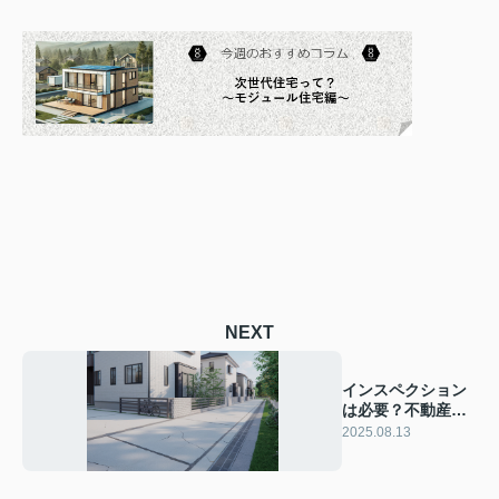
NEXT
インスペクション
は必要？不動産購
入時の物件購入ポ
2025.08.13
イントも紹介