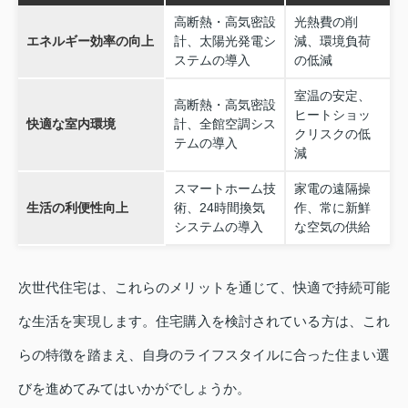
高断熱・高気密設
光熱費の削
エネルギー効率の向上
計、太陽光発電シ
減、環境負荷
ステムの導入
の低減
室温の安定、
高断熱・高気密設
ヒートショッ
快適な室内環境
計、全館空調シス
クリスクの低
テムの導入
減
スマートホーム技
家電の遠隔操
生活の利便性向上
術、24時間換気
作、常に新鮮
システムの導入
な空気の供給
次世代住宅は、これらのメリットを通じて、快適で持続可能
な生活を実現します。住宅購入を検討されている方は、これ
らの特徴を踏まえ、自身のライフスタイルに合った住まい選
びを進めてみてはいかがでしょうか。