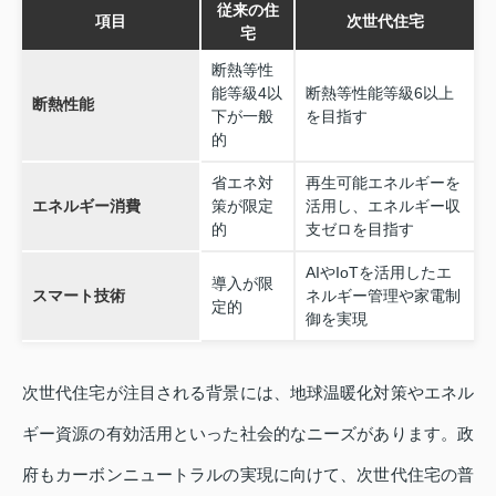
従来の住
項目
次世代住宅
宅
断熱等性
能等級4以
断熱等性能等級6以上
断熱性能
下が一般
を目指す
的
省エネ対
再生可能エネルギーを
エネルギー消費
策が限定
活用し、エネルギー収
的
支ゼロを目指す
AIやIoTを活用したエ
導入が限
スマート技術
ネルギー管理や家電制
定的
御を実現
次世代住宅が注目される背景には、地球温暖化対策やエネル
ギー資源の有効活用といった社会的なニーズがあります。政
府もカーボンニュートラルの実現に向けて、次世代住宅の普