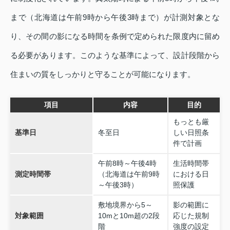
まで（北海道は午前9時から午後3時まで）が計測対象とな
り、その間の影になる時間を条例で定められた限度内に留め
る必要があります。このような基準によって、設計段階から
住まいの質をしっかりと守ることが可能になります。
項目
内容
目的
もっとも厳
基準日
冬至日
しい日照条
件で計画
午前8時～午後4時
生活時間帯
測定時間帯
（北海道は午前9時
における日
～午後3時）
照保護
敷地境界から5～
影の範囲に
対象範囲
10mと10m超の2段
応じた規制
階
強度の設定