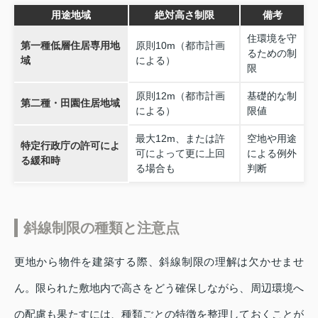
用途地域
絶対高さ制限
備考
住環境を守
第一種低層住居専用地
原則10m（都市計画
るための制
域
による）
限
原則12m（都市計画
基礎的な制
第二種・田園住居地域
による）
限値
最大12m、または許
空地や用途
特定行政庁の許可によ
可によって更に上回
による例外
る緩和時
る場合も
判断
斜線制限の種類と注意点
更地から物件を建築する際、斜線制限の理解は欠かせませ
ん。限られた敷地内で高さをどう確保しながら、周辺環境へ
の配慮も果たすには、種類ごとの特徴を整理しておくことが