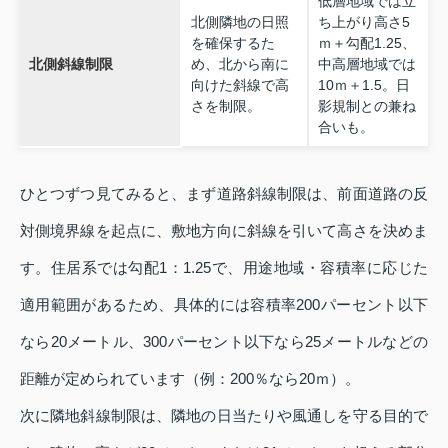
低層地域では立
北側隣地の日照
ち上がり高さ5
を確保するた
ｍ＋勾配1.25、
北側斜線制限
め、北から南に
中高層地域では
向けた斜線で高
10ｍ＋1.5。日
さを制限。
影規制との兼ね
合いも。
ひとつずつ見てみると、まず道路斜線制限は、前面道路の反
対側境界線を起点に、敷地方向に斜線を引いて高さを決めま
す。住居系では勾配1：1.25で、用途地域・容積率に応じた
適用範囲があるため、具体的には容積率200パーセント以下
なら20メートル、300パーセント以下なら25メートルなどの
距離が定められています（例：200％なら20ｍ）。
次に隣地斜線制限は、隣地の日当たりや風通しを守る目的で