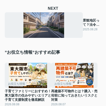
NEXT
景観地区っ
て？法令上
の制限をも
2025.08.28
とに
”お役立ち情報”おすすめ記事
お役立ち情報
お役立ち情報
子育てファミリーにおすすめ！
再建築不可物件とは？購入・売
東大阪市の住みやすいエリアと
却前に知っておきたいリスクと
子育て支援制度を徹底解説
対策
2026.08.08
2026.08.07