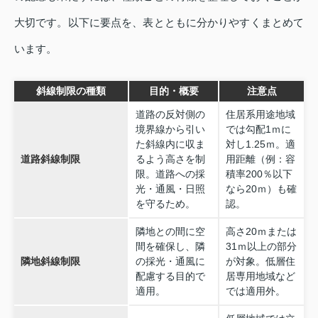
大切です。以下に要点を、表とともに分かりやすくまとめて
います。
斜線制限の種類
目的・概要
注意点
道路の反対側の
住居系用途地域
境界線から引い
では勾配1ｍに
た斜線内に収ま
対し1.25ｍ。適
道路斜線制限
るよう高さを制
用距離（例：容
限。道路への採
積率200％以下
光・通風・日照
なら20ｍ）も確
を守るため。
認。
隣地との間に空
高さ20ｍまたは
間を確保し、隣
31ｍ以上の部分
隣地斜線制限
の採光・通風に
が対象。低層住
配慮する目的で
居専用地域など
適用。
では適用外。