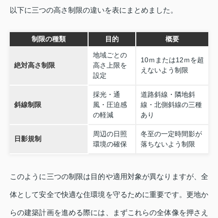
以下に三つの高さ制限の違いを表にまとめました。
制限の種類
目的
概要
地域ごとの
10ｍまたは12ｍを超
絶対高さ制限
高さ上限を
えないよう制限
設定
採光・通
道路斜線・隣地斜
斜線制限
風・圧迫感
線・北側斜線の三種
の軽減
あり
周辺の日照
冬至の一定時間影が
日影規制
環境の確保
落ちないよう制限
このように三つの制限は目的や適用対象が異なりますが、全
体として安全で快適な住環境を守るために重要です。更地か
らの建築計画を進める際には、まずこれらの全体像を押さえ