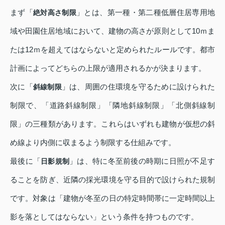
まず「
」とは、第一種・第二種低層住居専用地
絶対高さ制限
域や田園住居地域において、建物の高さが原則として10ｍま
たは12ｍを超えてはならないと定められたルールです。都市
計画によってどちらの上限が適用されるかが決まります。
次に「
」は、周囲の住環境を守るために設けられた
斜線制限
制限で、「道路斜線制限」「隣地斜線制限」「北側斜線制
限」の三種類があります。これらはいずれも建物が仮想の斜
め線より内側に収まるよう制限する仕組みです。
最後に「
」は、特に冬至前後の時期に日照が不足す
日影規制
ることを防ぎ、近隣の採光環境を守る目的で設けられた規制
です。対象は「建物が冬至の日の特定時間帯に一定時間以上
影を落としてはならない」という条件を持つものです。