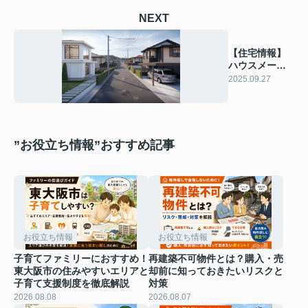
NEXT
【住宅情報】
ハウスメーカ
ーと工務店の
2025.09.27
違いは？
”お役立ち情報”おすすめ記事
お役立ち情報
お役立ち情報
子育てファミリーにおすすめ！
再建築不可物件とは？購入・売
東大阪市の住みやすいエリアと
却前に知っておきたいリスクと
子育て支援制度を徹底解説
対策
2026.08.08
2026.08.07