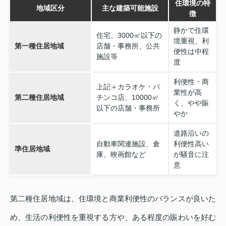
住環境の特
地域区分
主な建築可能施設
徴
静かで住環
住宅、3000㎡以下の
境重視、利
第一種住居地域
店舗・事務所、公共
便性は中程
施設等
度
利便性・商
上記＋カラオケ・パ
業性が高
第二種住居地域
チンコ店、10000㎡
く、やや賑
以下の店舗・事務所
やか
道路沿いの
自動車関連施設、倉
利便性高い
準住居地域
庫、映画館など
が騒音に注
意
第二種住居地域は、住環境と商業利便性のバランスが良いた
め、生活の利便性を重視する方や、ある程度の賑わいを好む