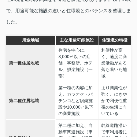
で、用途可能な施設の違いと住環境とのバランスを整理しま
した。
用途地域
主な用途可能施設
住環境の特徴
住宅を中心に、
利便性が高
3,000㎡以下の店
く、適度に商
第一種住居地域
舗・事務所、ホテ
業活動がある
ル、娯楽施設（一
落ち着いた地
部）
域
第一種の内容に加
より商業性が
え、カラオケ・パ
強く、にぎや
第二種住居地域
チンコなど娯楽施
かで利便性重
設や10,000㎡以下
視の生活に向
の商業施設
いている
第二種に加え、自
幹線道路沿い
動車関連施設（車
で車利用者に