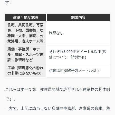
す：
建築可能な施設
制限内容
住宅、共同住宅、寄宿
舎、下宿、図書館、幼
制限なし
稚園～大学、病院、公
衆浴場、老人ホーム等
店舗・事務所・ホテ
それぞれ3,000平方メートル以下(店
ル・旅館・スポーツ施
舗について一部例外有)
設・教習所など
工場（環境悪化の恐れ
作業場面積50平方メートル以下
の非常に少ないもの）
これらはすべて第一種住居地域で許可される建築物の具体例
です 。
一方で、上記に該当しない店舗や事務所、倉庫業の倉庫、遊