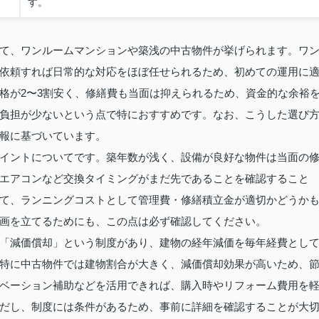
す。
て、ワンルームマンションや築浅の中古物件が挙げられます。ワ
依頼すれば日常的な対応をほぼ任せられるため、初めての運用に
格が2〜3割安く、修繕費も当面は抑えられるため、資金的な余裕
負担が少ないという点で特におすすめです。なお、こうした選び
報に基づいています。
イントについてです。築年数が浅く、設備が良好な物件は当面の
エアコンなど交換タイミングがまだ先であることを確認すること
て、ランニングコストとして管理費・修繕積立金が適切かどうか
画を立てるためにも、この点は必ず確認してください。
「減価償却」という制度があり、建物の経年減価を毎年経費とし
特に中古物件では建物割合が大きく、減価償却効果が高いため、
ベーション補助などを活用できれば、購入時やリフォーム費用を
だし、制度には条件があるため、事前に詳細を確認することが大