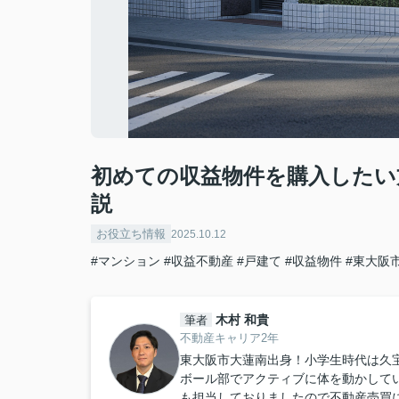
初めての収益物件を購入したい
説
お役立ち情報
2025.10.12
#マンション
#収益不動産
#戸建て
#収益物件
#東大阪
木村 和貴
筆者
不動産キャリア2年
東大阪市大蓮南出身！小学生時代は久宝
ボール部でアクティブに体を動かして
も担当しておりましたので不動産売買