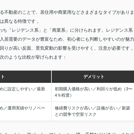
る不動産のことで、居住用や商業用などさまざまなタイプがあり
は異なる特徴です 。
なわち「レジデンス系」と「商業系」に分けられます。レジデンス系
入居需要のデータが豊富なため、初心者にも判断しやすいのが魅
回りが高い反面、景気変動の影響を受けやすく、注意が必要です 
次のような比較が挙げられます：
ット
デメリット
めに設定しやすい／最新
初期購入価格が高い／利回りが低め（3〜
4％程度）
め／運用実績やリノベー
修繕費リスクが高い／設備が古い／新築
との競争で空室リスク