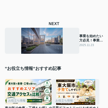
NEXT
事業を始めたい
方必見！事業用
ローンについて
2025.11.23
解説
”お役立ち情報”おすすめ記事
お役立ち情報
お役立ち情報