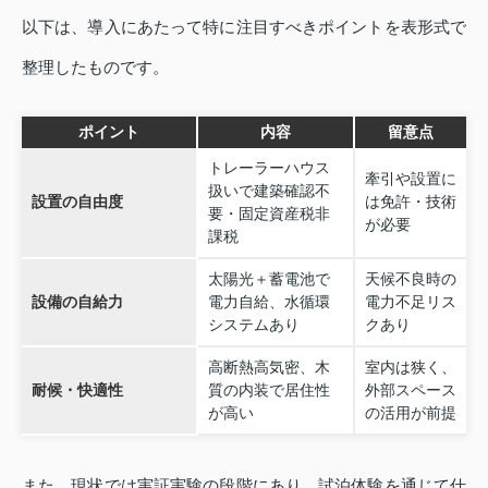
以下は、導入にあたって特に注目すべきポイントを表形式で
整理したものです。
ポイント
内容
留意点
トレーラーハウス
牽引や設置に
扱いで建築確認不
設置の自由度
は免許・技術
要・固定資産税非
が必要
課税
太陽光＋蓄電池で
天候不良時の
設備の自給力
電力自給、水循環
電力不足リス
システムあり
クあり
高断熱高気密、木
室内は狭く、
耐候・快適性
質の内装で居住性
外部スペース
が高い
の活用が前提
また、現状では実証実験の段階にあり、試泊体験を通じて仕